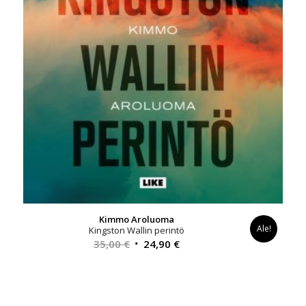
Kimmo Aroluoma
Ale!
Kingston Wallin perintö
Alkuperäinen
Nykyinen
35,00
€
24,90
€
hinta
hinta
oli:
on:
35,00 €.
24,90 €.