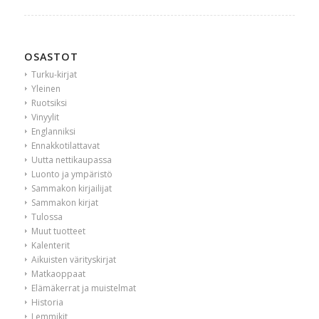
OSASTOT
Turku-kirjat
Yleinen
Ruotsiksi
Vinyylit
Englanniksi
Ennakkotilattavat
Uutta nettikaupassa
Luonto ja ympäristö
Sammakon kirjailijat
Sammakon kirjat
Tulossa
Muut tuotteet
Kalenterit
Aikuisten värityskirjat
Matkaoppaat
Elämäkerrat ja muistelmat
Historia
Lemmikit