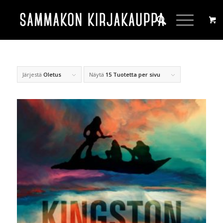
Järjestä
Oletus
Näytä
15 Tuotetta per sivu