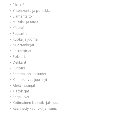
Filosofia
Yhteiskunta ja politiikka
Elämäntaito
Musiikki ja taide
Käsityöt
Puutarha
Ruoka ja juoma
Nuortenkirjat
Lastenkirjat
Pokkarit
Dekkarit
Runous
Sammakon uutuudet
Kiinnostavaa juuri nyt
Alekampanjat
Tietokirjat
Sarjakuvat
Kotimainen kaunokirjallisuus
Käännetty kaunokirjallisuus