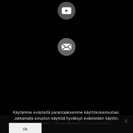
Käytämme evästeitä parantaaksemme käyttökokemustasi.
Jatkamalla sivuston käyttöä hyväksyt evästeiden käytön.
© Copyright - Sammakko |
Tietosuojaseloste
|
Toimitusehdot
|
Ok
Powered by
iQWebbi