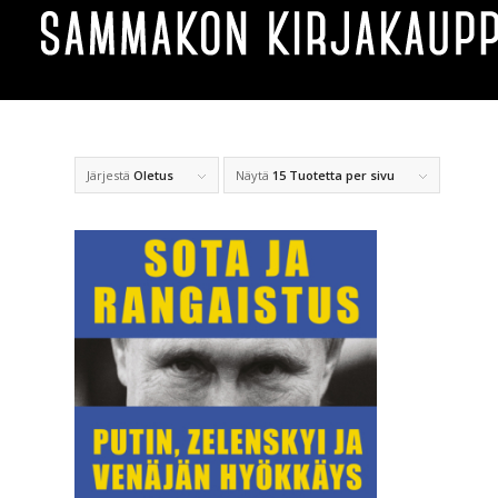
Järjestä
Oletus
Näytä
15 Tuotetta per sivu