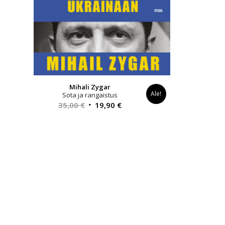
Mihali Zygar
Ale!
Sota ja rangaistus
Alkuperäinen
Nykyinen
35,00
€
19,90
€
hinta
hinta
oli:
on:
35,00 €.
19,90 €.