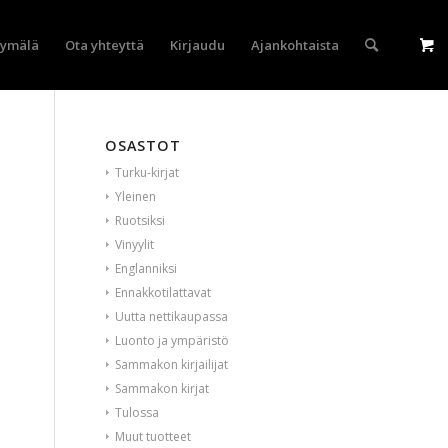
yymälä
Ota yhteyttä
Kirjaudu
Ajankohtaista
OSASTOT
Turku-kirjat
Yleinen
Ruotsiksi
Vinyylit
Englanniksi
Ennakkotilattavat
Uutta nettikaupassa
Luonto ja ympäristö
Sammakon kirjailijat
Sammakon kirjat
Tulossa
Muut tuotteet