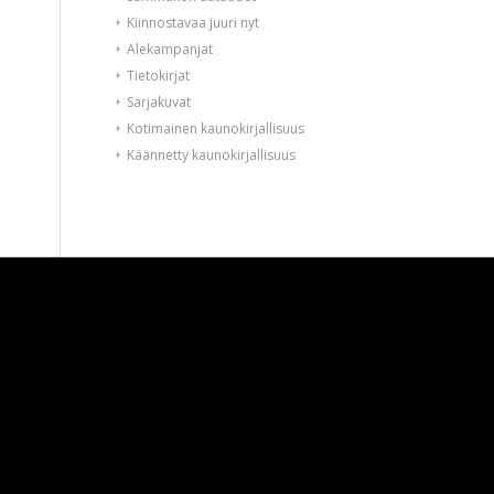
Kiinnostavaa juuri nyt
Alekampanjat
Tietokirjat
Sarjakuvat
Kotimainen kaunokirjallisuus
Käännetty kaunokirjallisuus