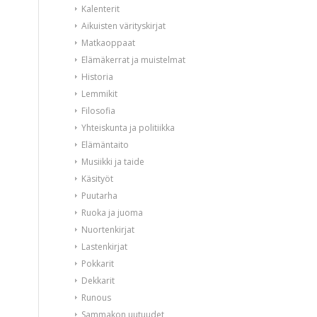
Kalenterit
Aikuisten värityskirjat
Matkaoppaat
Elämäkerrat ja muistelmat
Historia
Lemmikit
Filosofia
Yhteiskunta ja politiikka
Elämäntaito
Musiikki ja taide
Käsityöt
Puutarha
Ruoka ja juoma
Nuortenkirjat
Lastenkirjat
Pokkarit
Dekkarit
Runous
Sammakon uutuudet