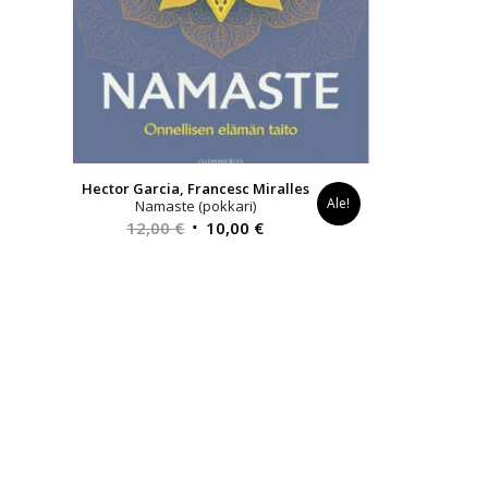
Hector Garcia, Francesc Miralles
Ale!
Namaste (pokkari)
Alkuperäinen
Nykyinen
12,00
€
10,00
€
hinta
hinta
oli:
on:
12,00 €.
10,00 €.