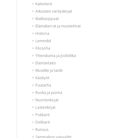
Kalenterit
Aikuisten värityskirjat
Matkaoppaat
Elämäkerrat ja muistelmat
Historia
Lemmikit
Filosofia
Yhteiskunta ja politiikka
Elämäntaito
Musiikki ja taide
Käsityöt
Puutarha
Ruoka ja juoma
Nuortenkirjat
Lastenkirjat
Pokkarit
Dekkarit
Runous
Sammakon uutuudet