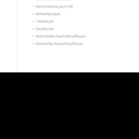
Kiinnostavaa juuri nyt
Alekampanjat
Tietokirjat
Sarjakuvat
Kotimainen kaunokirjallisuus
Käännetty kaunokirjallisuus