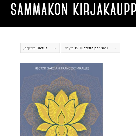
Järjestä
Oletus
Näytä
15 Tuotetta per sivu