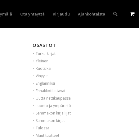
yymälä
Ota yhteyttä
Kirjaudu
Ajankohtaista
OSASTOT
Turku-kirjat
Yleinen
Ruotsiksi
Vinyylit
Englanniksi
Ennakkotilattavat
Uutta nettikaupassa
Luonto ja ympäristö
Sammakon kirjailijat
Sammakon kirjat
Tulossa
Muut tuotteet