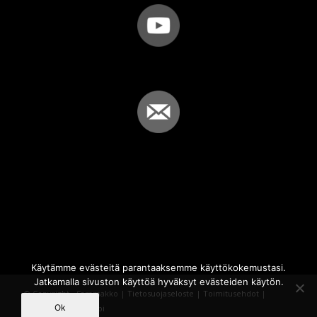
Käytämme evästeitä parantaaksemme käyttökokemustasi.
Jatkamalla sivuston käyttöä hyväksyt evästeiden käytön.
© Copyright - Sammakko |
Tietosuojaseloste
|
Toimitusehdot
|
Ok
Powered by
iQWebbi