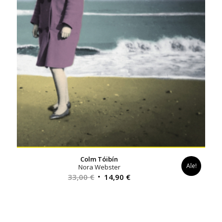
Colm Tóibín
Ale!
Nora Webster
Alkuperäinen
Nykyinen
33,00
€
14,90
€
hinta
hinta
oli:
on:
33,00 €.
14,90 €.