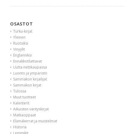
OSASTOT
Turku-kirjat
Yleinen
Ruotsiksi
Vinyylit
Englanniksi
Ennakkotilattavat
Uutta nettikaupassa
Luonto ja ympäristö
Sammakon kirjailijat
Sammakon kirjat
Tulossa
Muut tuotteet
Kalenterit
Aikuisten värityskirjat
Matkaoppaat
Elämäkerrat ja muistelmat
Historia
Lemmikit