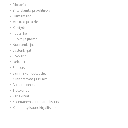
Filosofia
Yhteiskunta ja politiikka
Elämäntaito
Musiikki ja taide
Käsityöt
Puutarha
Ruoka ja juoma
Nuortenkirjat
Lastenkirjat
Pokkarit
Dekkarit
Runous
Sammakon uutuudet
Kiinnostavaa juuri nyt
Alekampanjat
Tietokirjat
Sarjakuvat
Kotimainen kaunokirjallisuus
Käännetty kaunokirjallisuus