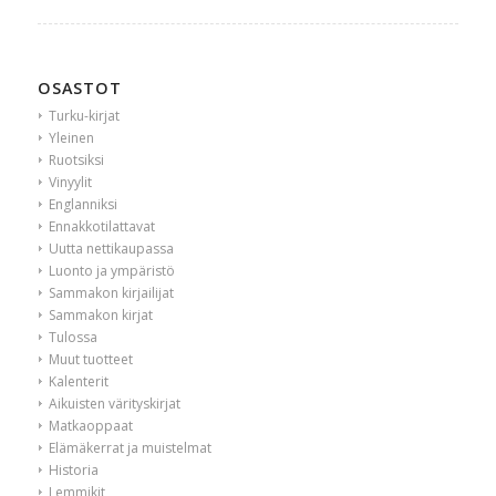
OSASTOT
Turku-kirjat
Yleinen
Ruotsiksi
Vinyylit
Englanniksi
Ennakkotilattavat
Uutta nettikaupassa
Luonto ja ympäristö
Sammakon kirjailijat
Sammakon kirjat
Tulossa
Muut tuotteet
Kalenterit
Aikuisten värityskirjat
Matkaoppaat
Elämäkerrat ja muistelmat
Historia
Lemmikit