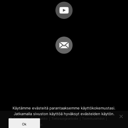
Käytämme evästeitä parantaaksemme käyttökokemustasi.
Jatkamalla sivuston käyttöä hyväksyt evästeiden käytön.
© Copyright - Sammakko |
Tietosuojaseloste
|
Toimitusehdot
|
Ok
Powered by
iQWebbi