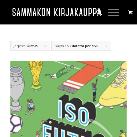
Järjestä
Oletus
Näytä
15 Tuotetta per sivu