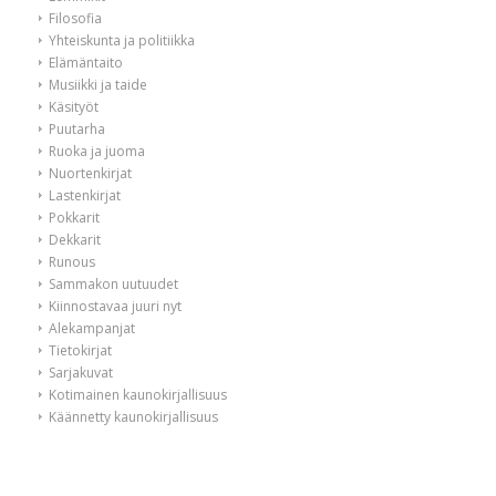
Filosofia
Yhteiskunta ja politiikka
Elämäntaito
Musiikki ja taide
Käsityöt
Puutarha
Ruoka ja juoma
Nuortenkirjat
Lastenkirjat
Pokkarit
Dekkarit
Runous
Sammakon uutuudet
Kiinnostavaa juuri nyt
Alekampanjat
Tietokirjat
Sarjakuvat
Kotimainen kaunokirjallisuus
Käännetty kaunokirjallisuus