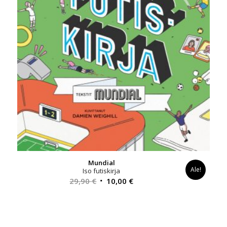
Mundial
Ale!
Iso futiskirja
Alkuperäinen
Nykyinen
29,90
€
10,00
€
hinta
hinta
oli:
on:
29,90 €.
10,00 €.