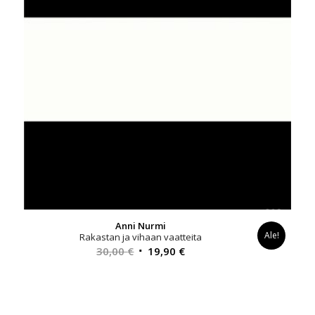
Anni Nurmi
Ale!
Rakastan ja vihaan vaatteita
Alkuperäinen
Nykyinen
30,00
€
19,90
€
hinta
hinta
oli:
on:
30,00 €.
19,90 €.