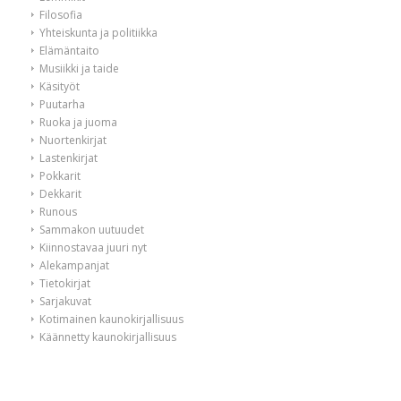
Filosofia
Yhteiskunta ja politiikka
Elämäntaito
Musiikki ja taide
Käsityöt
Puutarha
Ruoka ja juoma
Nuortenkirjat
Lastenkirjat
Pokkarit
Dekkarit
Runous
Sammakon uutuudet
Kiinnostavaa juuri nyt
Alekampanjat
Tietokirjat
Sarjakuvat
Kotimainen kaunokirjallisuus
Käännetty kaunokirjallisuus