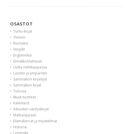
OSASTOT
Turku-kirjat
Yleinen
Ruotsiksi
Vinyylit
Englanniksi
Ennakkotilattavat
Uutta nettikaupassa
Luonto ja ympäristö
Sammakon kirjailijat
Sammakon kirjat
Tulossa
Muut tuotteet
Kalenterit
Aikuisten värityskirjat
Matkaoppaat
Elämäkerrat ja muistelmat
Historia
Lemmikit