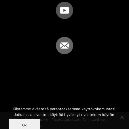
Käytämme evästeitä parantaaksemme käyttökokemustasi.
Jatkamalla sivuston käyttöä hyväksyt evästeiden käytön.
© Copyright - Sammakko |
Tietosuojaseloste
|
Toimitusehdot
|
Ok
Powered by
iQWebbi