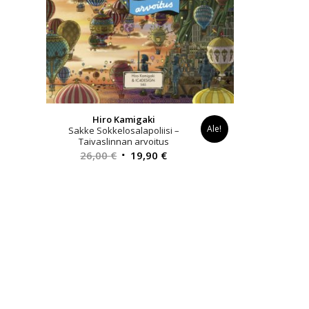
Hiro Kamigaki
Ale!
Sakke Sokkelosalapoliisi –
Taivaslinnan arvoitus
Alkuperäinen
Nykyinen
26,00
€
19,90
€
hinta
hinta
oli:
on:
26,00 €.
19,90 €.