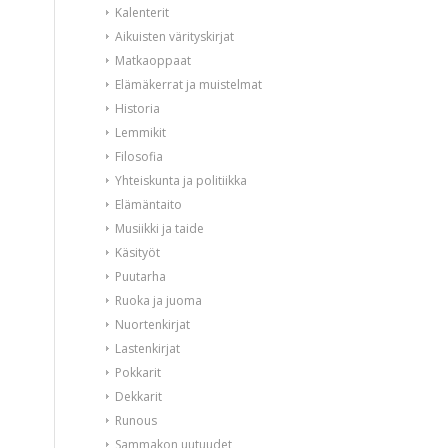
Kalenterit
Aikuisten värityskirjat
Matkaoppaat
Elämäkerrat ja muistelmat
Historia
Lemmikit
Filosofia
Yhteiskunta ja politiikka
Elämäntaito
Musiikki ja taide
Käsityöt
Puutarha
Ruoka ja juoma
Nuortenkirjat
Lastenkirjat
Pokkarit
Dekkarit
Runous
Sammakon uutuudet