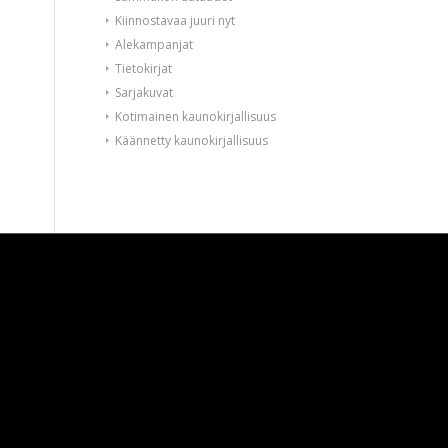
Kiinnostavaa juuri nyt
Alekampanjat
Tietokirjat
Sarjakuvat
Kotimainen kaunokirjallisuus
Käännetty kaunokirjallisuus