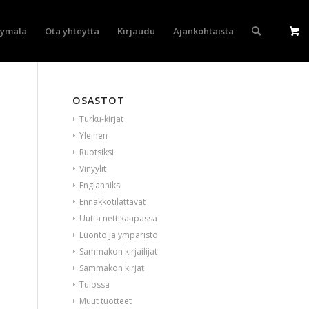
yymälä
Ota yhteyttä
Kirjaudu
Ajankohtaista
OSASTOT
Turku-kirjat
Yleinen
Ruotsiksi
Vinyylit
Englanniksi
Ennakkotilattavat
Uutta nettikaupassa
Luonto ja ympäristö
Sammakon kirjailijat
Sammakon kirjat
Tulossa
Muut tuotteet