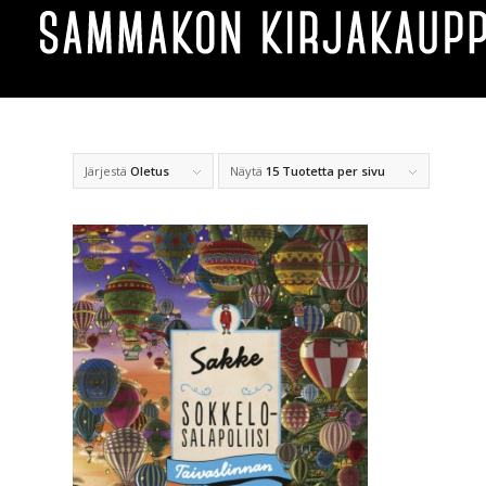
Järjestä
Oletus
Näytä
15 Tuotetta per sivu