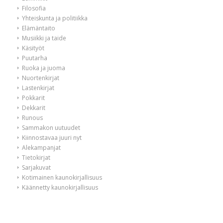
Filosofia
Yhteiskunta ja politiikka
Elämäntaito
Musiikki ja taide
Käsityöt
Puutarha
Ruoka ja juoma
Nuortenkirjat
Lastenkirjat
Pokkarit
Dekkarit
Runous
Sammakon uutuudet
Kiinnostavaa juuri nyt
Alekampanjat
Tietokirjat
Sarjakuvat
Kotimainen kaunokirjallisuus
Käännetty kaunokirjallisuus