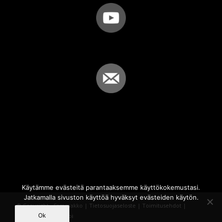
Käytämme evästeitä parantaaksemme käyttökokemustasi.
Jatkamalla sivuston käyttöä hyväksyt evästeiden käytön.
© Copyright - Sammakko |
Tietosuojaseloste
|
Toimitusehdot
|
Ok
Powered by
iQWebbi