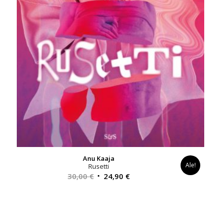
Anu Kaaja
Ale!
Rusetti
Alkuperäinen
Nykyinen
30,00
€
24,90
€
hinta
hinta
oli:
on:
30,00 €.
24,90 €.