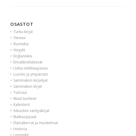
OSASTOT
Turku-kirjat
Yleinen
Ruotsiksi
Vinyylit
Englanniksi
Ennakkotilattavat
Uutta nettikaupassa
Luonto ja ympäristö
Sammakon kirjailijat
Sammakon kirjat
Tulossa
Muut tuotteet
Kalenterit
Aikuisten värityskirjat
Matkaoppaat
Elämäkerrat ja muistelmat
Historia
Lemmikit