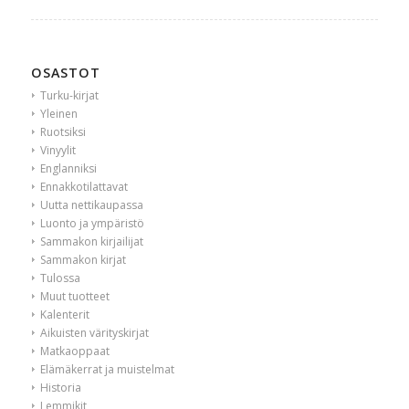
OSASTOT
Turku-kirjat
Yleinen
Ruotsiksi
Vinyylit
Englanniksi
Ennakkotilattavat
Uutta nettikaupassa
Luonto ja ympäristö
Sammakon kirjailijat
Sammakon kirjat
Tulossa
Muut tuotteet
Kalenterit
Aikuisten värityskirjat
Matkaoppaat
Elämäkerrat ja muistelmat
Historia
Lemmikit