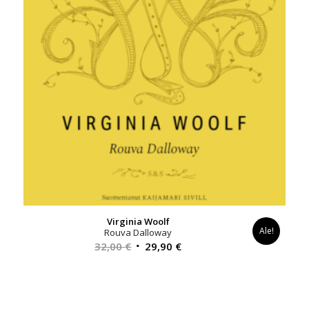
Virginia Woolf
Ale!
Rouva Dalloway
Alkuperäinen
Nykyinen
32,00
€
29,90
€
hinta
hinta
oli:
on:
32,00 €.
29,90 €.