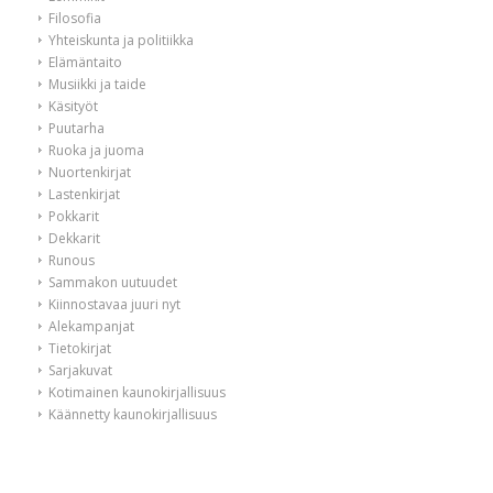
Filosofia
Yhteiskunta ja politiikka
Elämäntaito
Musiikki ja taide
Käsityöt
Puutarha
Ruoka ja juoma
Nuortenkirjat
Lastenkirjat
Pokkarit
Dekkarit
Runous
Sammakon uutuudet
Kiinnostavaa juuri nyt
Alekampanjat
Tietokirjat
Sarjakuvat
Kotimainen kaunokirjallisuus
Käännetty kaunokirjallisuus