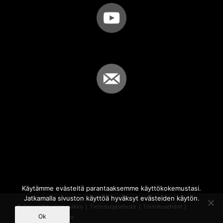
Käytämme evästeitä parantaaksemme käyttökokemustasi.
Jatkamalla sivuston käyttöä hyväksyt evästeiden käytön.
© Copyright - Sammakko |
Tietosuojaseloste
|
Toimitusehdot
|
Ok
Powered by
iQWebbi