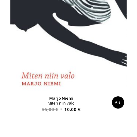
Marjo Niemi
Ale!
Miten niin valo
Alkuperäinen
Nykyinen
35,00
€
10,00
€
hinta
hinta
oli:
on:
35,00 €.
10,00 €.