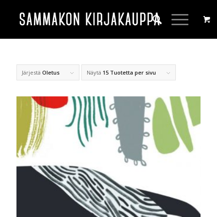
Järjestä
Oletus
Näytä
15 Tuotetta per sivu