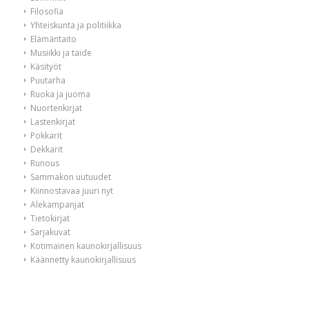
Filosofia
Yhteiskunta ja politiikka
Elämäntaito
Musiikki ja taide
Käsityöt
Puutarha
Ruoka ja juoma
Nuortenkirjat
Lastenkirjat
Pokkarit
Dekkarit
Runous
Sammakon uutuudet
Kiinnostavaa juuri nyt
Alekampanjat
Tietokirjat
Sarjakuvat
Kotimainen kaunokirjallisuus
Käännetty kaunokirjallisuus