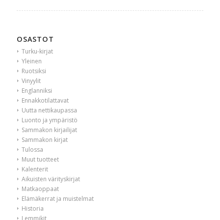
OSASTOT
Turku-kirjat
Yleinen
Ruotsiksi
Vinyylit
Englanniksi
Ennakkotilattavat
Uutta nettikaupassa
Luonto ja ympäristö
Sammakon kirjailijat
Sammakon kirjat
Tulossa
Muut tuotteet
Kalenterit
Aikuisten värityskirjat
Matkaoppaat
Elämäkerrat ja muistelmat
Historia
Lemmikit