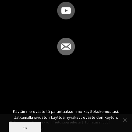
Käytämme evästeitä parantaaksemme käyttökokemustasi.
Jatkamalla sivuston käyttöä hyväksyt evästeiden käytön.
© Copyright - Sammakko |
Tietosuojaseloste
|
Toimitusehdot
|
Ok
Powered by
iQWebbi