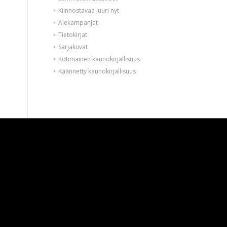
Kiinnostavaa juuri nyt
Alekampanjat
Tietokirjat
Sarjakuvat
Kotimainen kaunokirjallisuus
Käännetty kaunokirjallisuus