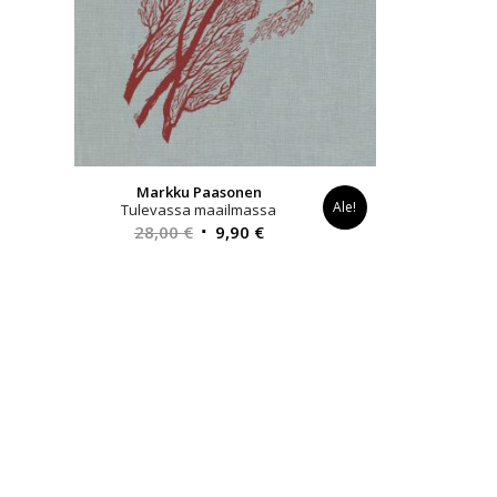
Markku Paasonen
Ale!
Tulevassa maailmassa
Alkuperäinen
Nykyinen
28,00
€
9,90
€
hinta
hinta
oli:
on:
28,00 €.
9,90 €.