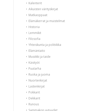
Kalenterit
Aikuisten värityskirjat
Matkaoppaat
Elämäkerrat ja muistelmat
Historia
Lemmikit
Filosofia
Yhteiskunta ja politiikka
Elämäntaito
Musiikki ja taide
Käsityöt
Puutarha
Ruoka ja juoma
Nuortenkirjat
Lastenkirjat
Pokkarit
Dekkarit
Runous
Sammakon uutuudet