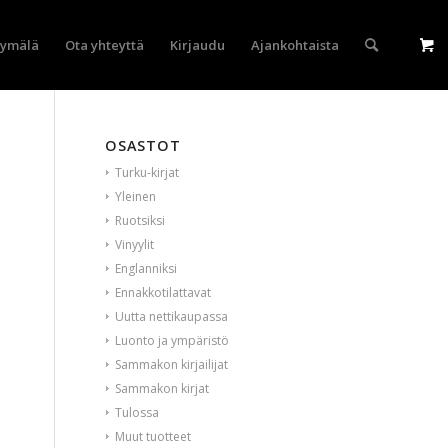
yymälä
Ota yhteyttä
Kirjaudu
Ajankohtaista
OSASTOT
Turku-kirjat
Yleinen
Ruotsiksi
Vinyylit
Englanniksi
Ennakkotilattavat
Uutta nettikaupassa
Luonto ja ympäristö
Sammakon kirjailijat
Sammakon kirjat
Tulossa
Muut tuotteet