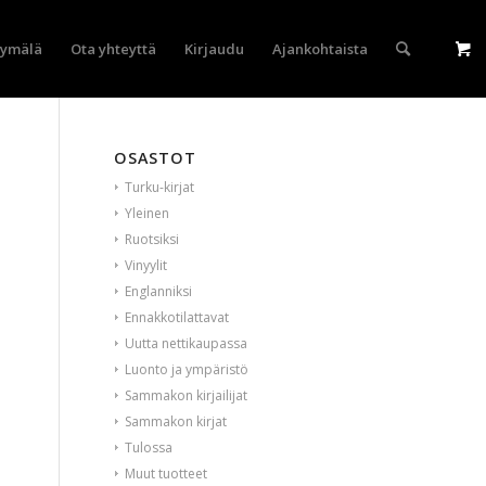
yymälä
Ota yhteyttä
Kirjaudu
Ajankohtaista
OSASTOT
Turku-kirjat
Yleinen
Ruotsiksi
Vinyylit
Englanniksi
Ennakkotilattavat
Uutta nettikaupassa
Luonto ja ympäristö
Sammakon kirjailijat
Sammakon kirjat
Tulossa
Muut tuotteet