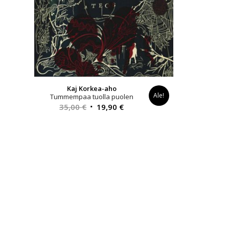
Kaj Korkea-aho
Ale!
Tummempaa tuolla puolen
Alkuperäinen
Nykyinen
35,00
€
19,90
€
hinta
hinta
oli:
on:
35,00 €.
19,90 €.