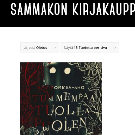
Järjestä
Oletus
Näytä
15 Tuotetta per sivu