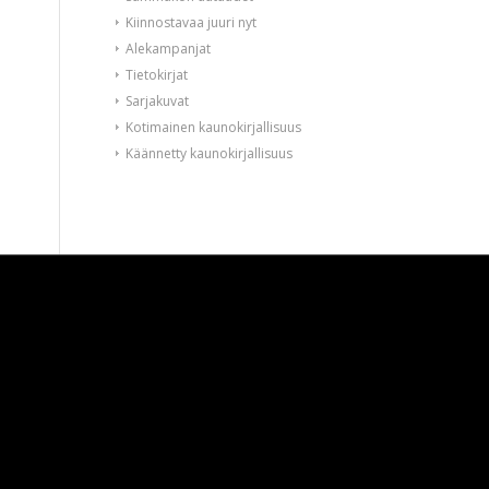
Kiinnostavaa juuri nyt
Alekampanjat
Tietokirjat
Sarjakuvat
Kotimainen kaunokirjallisuus
Käännetty kaunokirjallisuus