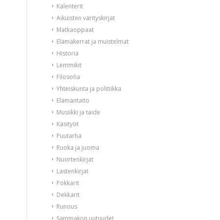
Kalenterit
Aikuisten värityskirjat
Matkaoppaat
Elämäkerrat ja muistelmat
Historia
Lemmikit
Filosofia
Yhteiskunta ja politiikka
Elämäntaito
Musiikki ja taide
Käsityöt
Puutarha
Ruoka ja juoma
Nuortenkirjat
Lastenkirjat
Pokkarit
Dekkarit
Runous
Sammakon uutuudet