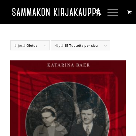
Järjestä
Oletus
Näytä
15 Tuotetta per sivu