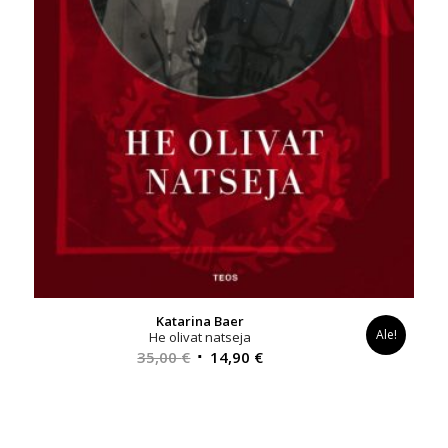
Katarina Baer
Ale!
He olivat natseja
Alkuperäinen
Nykyinen
35,00
€
14,90
€
hinta
hinta
oli:
on:
35,00 €.
14,90 €.