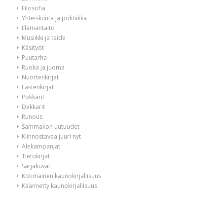
Filosofia
Yhteiskunta ja politiikka
Elämäntaito
Musiikki ja taide
Käsityöt
Puutarha
Ruoka ja juoma
Nuortenkirjat
Lastenkirjat
Pokkarit
Dekkarit
Runous
Sammakon uutuudet
Kiinnostavaa juuri nyt
Alekampanjat
Tietokirjat
Sarjakuvat
Kotimainen kaunokirjallisuus
Käännetty kaunokirjallisuus