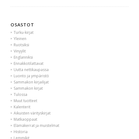
OSASTOT
Turku-kirjat
Yleinen
Ruotsiksi
Vinyylit
Englanniksi
Ennakkotilattavat
Uutta nettikaupassa
Luonto ja ympäristö
Sammakon kirjailijat
Sammakon kirjat
Tulossa
Muut tuotteet
Kalenterit
Aikuisten värityskirjat
Matkaoppaat
Elämäkerrat ja muistelmat
Historia
Lemmikit