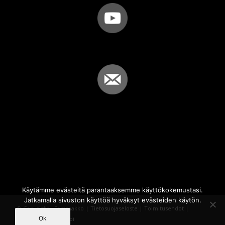
Käytämme evästeitä parantaaksemme käyttökokemustasi.
Jatkamalla sivuston käyttöä hyväksyt evästeiden käytön.
© Copyright - Sammakko |
Tietosuojaseloste
|
Toimitusehdot
|
Ok
Powered by
iQWebbi