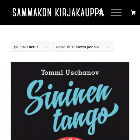
Järjestä
Oletus
Näytä
15 Tuotetta per sivu