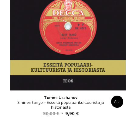
Tommi Uschanov
Ale!
Sininen tango – Esseitä populaarikulttuurista ja
historiasta
Alkuperäinen
Nykyinen
30,00
€
9,90
€
hinta
hinta
oli:
on:
30,00 €.
9,90 €.