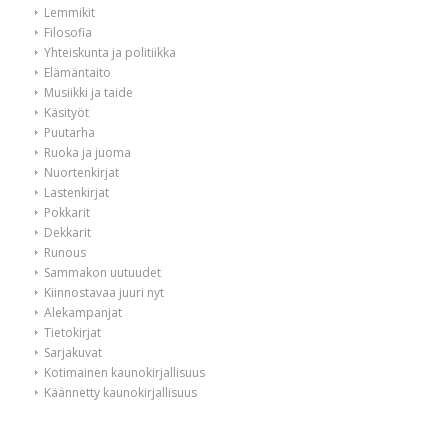
Lemmikit
Filosofia
Yhteiskunta ja politiikka
Elämäntaito
Musiikki ja taide
Käsityöt
Puutarha
Ruoka ja juoma
Nuortenkirjat
Lastenkirjat
Pokkarit
Dekkarit
Runous
Sammakon uutuudet
Kiinnostavaa juuri nyt
Alekampanjat
Tietokirjat
Sarjakuvat
Kotimainen kaunokirjallisuus
Käännetty kaunokirjallisuus