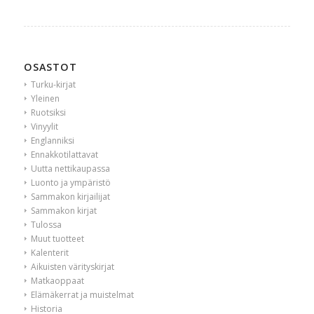
OSASTOT
Turku-kirjat
Yleinen
Ruotsiksi
Vinyylit
Englanniksi
Ennakkotilattavat
Uutta nettikaupassa
Luonto ja ympäristö
Sammakon kirjailijat
Sammakon kirjat
Tulossa
Muut tuotteet
Kalenterit
Aikuisten värityskirjat
Matkaoppaat
Elämäkerrat ja muistelmat
Historia