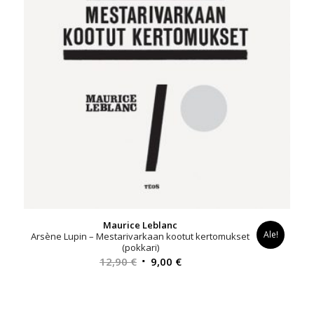
Maurice Leblanc
Ale!
Arsène Lupin – Mestarivarkaan kootut kertomukset
(pokkari)
Alkuperäinen
Nykyinen
12,90
€
9,00
€
hinta
hinta
oli:
on:
12,90 €.
9,00 €.