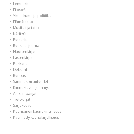
Lemmikit
Filosofia
Yhteiskunta ja politiikka
Elämäntaito
Musiikki ja taide
Käsityöt
Puutarha
Ruoka ja juoma
Nuortenkirjat
Lastenkirjat
Pokkarit
Dekkarit
Runous
Sammakon uutuudet
Kiinnostavaa juuri nyt
Alekampanjat
Tietokirjat
Sarjakuvat
Kotimainen kaunokirjallisuus
Käännetty kaunokirjallisuus