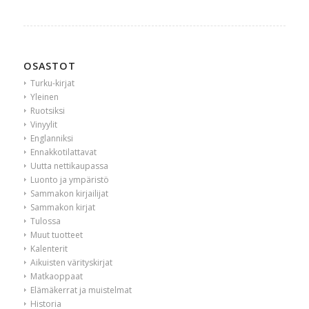
OSASTOT
Turku-kirjat
Yleinen
Ruotsiksi
Vinyylit
Englanniksi
Ennakkotilattavat
Uutta nettikaupassa
Luonto ja ympäristö
Sammakon kirjailijat
Sammakon kirjat
Tulossa
Muut tuotteet
Kalenterit
Aikuisten värityskirjat
Matkaoppaat
Elämäkerrat ja muistelmat
Historia