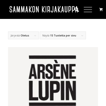
Järjestä
Oletus
Näytä
15 Tuotetta per sivu