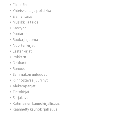
Filosofia
Yhteiskunta ja politiikka
Elämäntaito
Musiikki ja taide
Käsityöt
Puutarha
Ruoka ja juoma
Nuortenkirjat
Lastenkirjat
Pokkarit
Dekkarit
Runous
Sammakon uutuudet
Kiinnostavaa juuri nyt
Alekampanjat
Tietokirjat
Sarjakuvat
Kotimainen kaunokirjallisuus
Käännetty kaunokirjallisuus