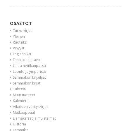
OSASTOT
Turku-kirjat
Yleinen
Ruotsiksi
Vinyylit
Englanniksi
Ennakkotilattavat
Uutta nettikaupassa
Luonto ja ympäristö
Sammakon kirjailijat
Sammakon kirjat
Tulossa
Muut tuotteet
Kalenterit
Aikuisten värityskirjat
Matkaoppaat
Elämäkerrat ja muistelmat
Historia
Lemmikit