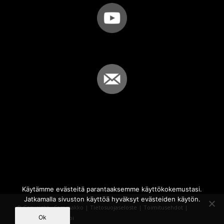
Käytämme evästeitä parantaaksemme käyttökokemustasi.
Jatkamalla sivuston käyttöä hyväksyt evästeiden käytön.
© Copyright - Sammakko |
Tietosuojaseloste
|
Toimitusehdot
|
Ok
Powered by
iQWebbi