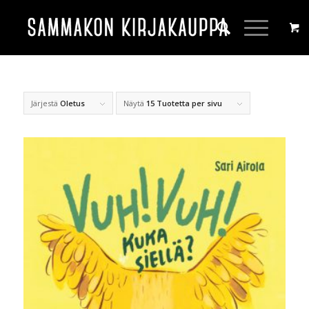
Järjestä
Oletus
Näytä
15 Tuotetta per sivu