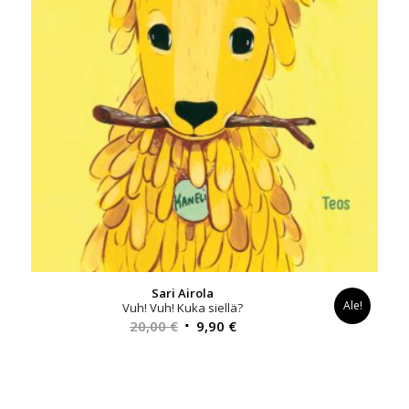
Sari Airola
Ale!
Vuh! Vuh! Kuka siellä?
Alkuperäinen
Nykyinen
20,00
€
9,90
€
hinta
hinta
oli:
on:
20,00 €.
9,90 €.