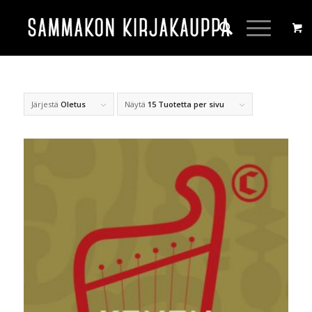
Järjestä
Oletus
Näytä
15 Tuotetta per sivu