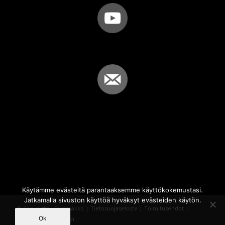
Käytämme evästeitä parantaaksemme käyttökokemustasi.
Jatkamalla sivuston käyttöä hyväksyt evästeiden käytön.
© Copyright - Sammakko |
Tietosuojaseloste
|
Toimitusehdot
|
Ok
Powered by
iQWebbi