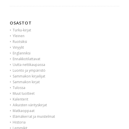
OSASTOT
Turku-kirjat
Yleinen
Ruotsiksi
Vinyylit
Englanniksi
Ennakkotilattavat
Uutta nettikaupassa
Luonto ja ympäristö
Sammakon kirjailijat
Sammakon kirjat
Tulossa
Muut tuotteet
Kalenterit
Aikuisten värityskirjat
Matkaoppaat
Elämäkerrat ja muistelmat
Historia
Lemmikit