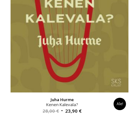
Juha Hurme
Ale!
Kenen Kalevala?
Alkuperäinen
Nykyinen
28,00
€
23,90
€
hinta
hinta
oli:
on:
28,00 €.
23,90 €.