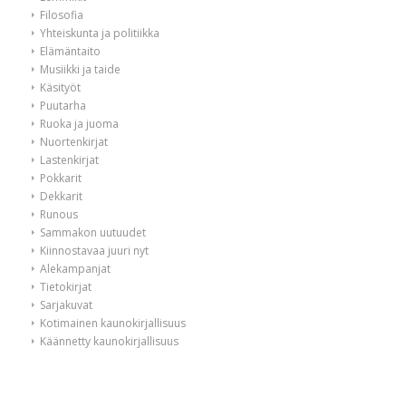
Filosofia
Yhteiskunta ja politiikka
Elämäntaito
Musiikki ja taide
Käsityöt
Puutarha
Ruoka ja juoma
Nuortenkirjat
Lastenkirjat
Pokkarit
Dekkarit
Runous
Sammakon uutuudet
Kiinnostavaa juuri nyt
Alekampanjat
Tietokirjat
Sarjakuvat
Kotimainen kaunokirjallisuus
Käännetty kaunokirjallisuus