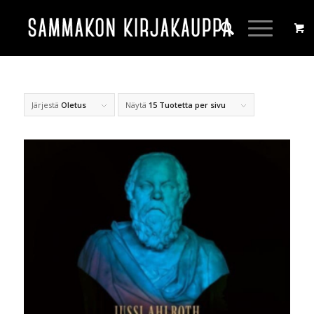
Järjestä
Oletus
Näytä
15 Tuotetta per sivu