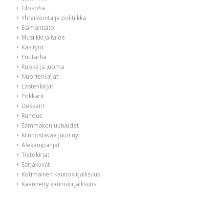
Filosofia
Yhteiskunta ja politiikka
Elämäntaito
Musiikki ja taide
Käsityöt
Puutarha
Ruoka ja juoma
Nuortenkirjat
Lastenkirjat
Pokkarit
Dekkarit
Runous
Sammakon uutuudet
Kiinnostavaa juuri nyt
Alekampanjat
Tietokirjat
Sarjakuvat
Kotimainen kaunokirjallisuus
Käännetty kaunokirjallisuus