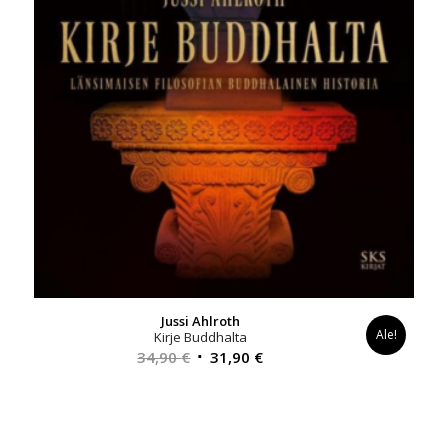
Jussi Ahlroth
Ale!
Kirje Buddhalta
Alkuperäinen
Nykyinen
34,90
€
31,90
€
hinta
hinta
oli:
on:
34,90 €.
31,90 €.