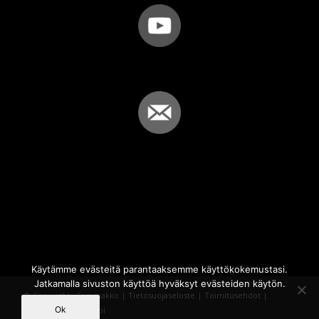
Käytämme evästeitä parantaaksemme käyttökokemustasi.
Jatkamalla sivuston käyttöä hyväksyt evästeiden käytön.
© Copyright - Sammakko |
Tietosuojaseloste
|
Toimitusehdot
|
Ok
Powered by
iQWebbi