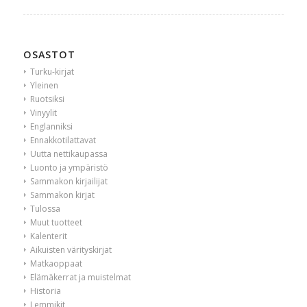
OSASTOT
Turku-kirjat
Yleinen
Ruotsiksi
Vinyylit
Englanniksi
Ennakkotilattavat
Uutta nettikaupassa
Luonto ja ympäristö
Sammakon kirjailijat
Sammakon kirjat
Tulossa
Muut tuotteet
Kalenterit
Aikuisten värityskirjat
Matkaoppaat
Elämäkerrat ja muistelmat
Historia
Lemmikit