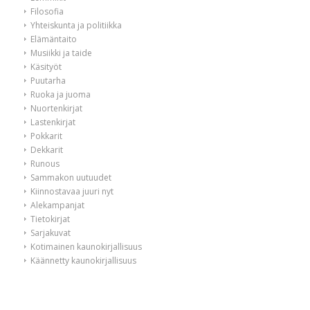
Filosofia
Yhteiskunta ja politiikka
Elämäntaito
Musiikki ja taide
Käsityöt
Puutarha
Ruoka ja juoma
Nuortenkirjat
Lastenkirjat
Pokkarit
Dekkarit
Runous
Sammakon uutuudet
Kiinnostavaa juuri nyt
Alekampanjat
Tietokirjat
Sarjakuvat
Kotimainen kaunokirjallisuus
Käännetty kaunokirjallisuus