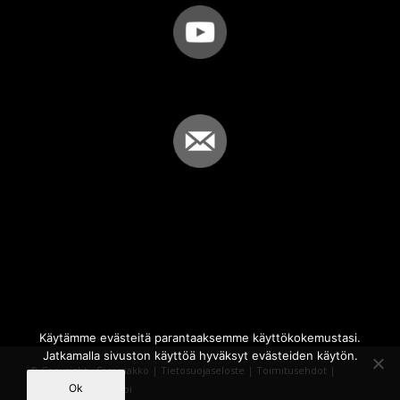
Käytämme evästeitä parantaaksemme käyttökokemustasi.
Jatkamalla sivuston käyttöä hyväksyt evästeiden käytön.
© Copyright - Sammakko |
Tietosuojaseloste
|
Toimitusehdot
|
Ok
Powered by
iQWebbi