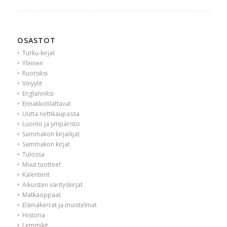
OSASTOT
Turku-kirjat
Yleinen
Ruotsiksi
Vinyylit
Englanniksi
Ennakkotilattavat
Uutta nettikaupassa
Luonto ja ympäristö
Sammakon kirjailijat
Sammakon kirjat
Tulossa
Muut tuotteet
Kalenterit
Aikuisten värityskirjat
Matkaoppaat
Elämäkerrat ja muistelmat
Historia
Lemmikit