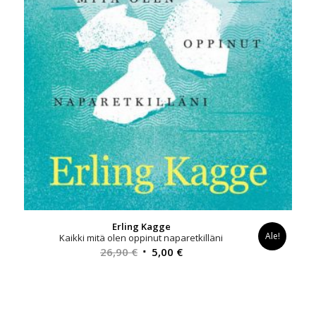
Erling Kagge
Ale!
Kaikki mitä olen oppinut naparetkilläni
Alkuperäinen
Nykyinen
26,90
€
5,00
€
hinta
hinta
oli:
on:
26,90 €.
5,00 €.