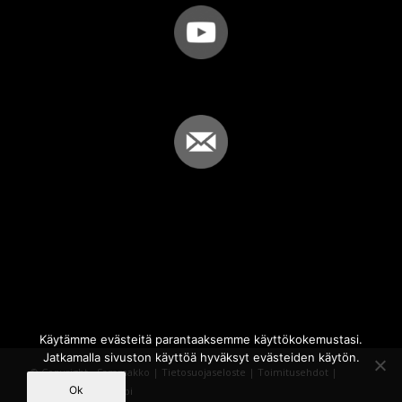
Käytämme evästeitä parantaaksemme käyttökokemustasi.
Jatkamalla sivuston käyttöä hyväksyt evästeiden käytön.
© Copyright - Sammakko |
Tietosuojaseloste
|
Toimitusehdot
|
Ok
Powered by
iQWebbi