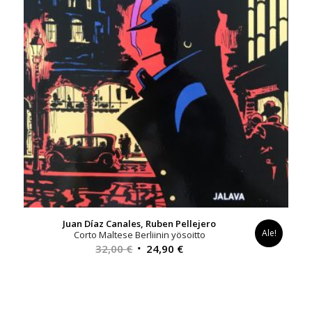
Juan Díaz Canales, Ruben Pellejero
Ale!
Corto Maltese Berliinin yösoitto
Alkuperäinen
Nykyinen
32,00
€
24,90
€
hinta
hinta
oli:
on:
32,00 €.
24,90 €.