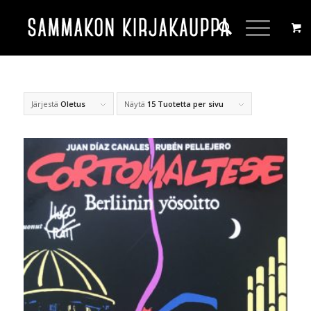
Järjestä
Oletus
Näytä
15 Tuotetta per sivu