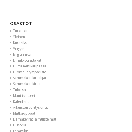
OSASTOT
Turku-kirjat
Yleinen
Ruotsiksi
Vinyylit
Englanniksi
Ennakkotilattavat
Uutta nettikaupassa
Luonto ja ympäristö
Sammakon kirjailijat
Sammakon kirjat
Tulossa
Muut tuotteet
Kalenterit
Aikuisten värityskirjat
Matkaoppaat
Elämäkerrat ja muistelmat
Historia
Lemmikit