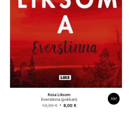
Rosa Liksom
Ale!
Everstinna (pokkari)
Alkuperäinen
Nykyinen
10,00
€
8,00
€
hinta
hinta
oli:
on:
10,00 €.
8,00 €.