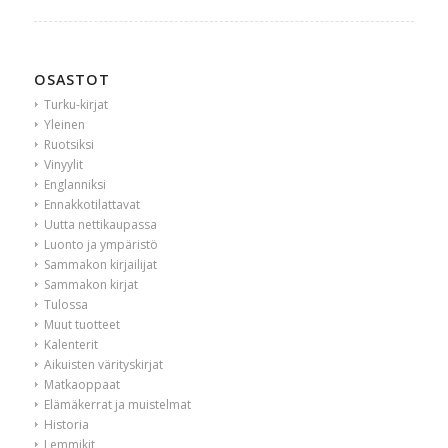
OSASTOT
Turku-kirjat
Yleinen
Ruotsiksi
Vinyylit
Englanniksi
Ennakkotilattavat
Uutta nettikaupassa
Luonto ja ympäristö
Sammakon kirjailijat
Sammakon kirjat
Tulossa
Muut tuotteet
Kalenterit
Aikuisten värityskirjat
Matkaoppaat
Elämäkerrat ja muistelmat
Historia
Lemmikit