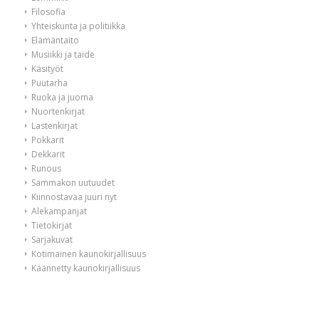
Filosofia
Yhteiskunta ja politiikka
Elämäntaito
Musiikki ja taide
Käsityöt
Puutarha
Ruoka ja juoma
Nuortenkirjat
Lastenkirjat
Pokkarit
Dekkarit
Runous
Sammakon uutuudet
Kiinnostavaa juuri nyt
Alekampanjat
Tietokirjat
Sarjakuvat
Kotimainen kaunokirjallisuus
Käännetty kaunokirjallisuus