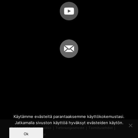
Käytämme evästeitä parantaaksemme käyttökokemustasi.
Jatkamalla sivuston käyttöä hyväksyt evästeiden käytön.
© Copyright - Sammakko |
Tietosuojaseloste
|
Toimitusehdot
|
Ok
Powered by
iQWebbi