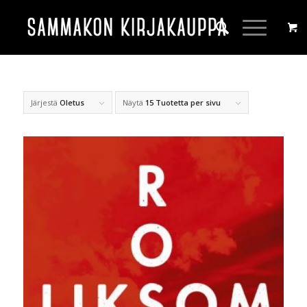
Järjestä
Oletus
Näytä
15 Tuotetta per sivu