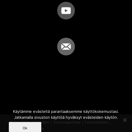
Käytämme evästeitä parantaaksemme käyttökokemustasi.
Jatkamalla sivuston käyttöä hyväksyt evästeiden käytön.
© Copyright - Sammakko |
Tietosuojaseloste
|
Toimitusehdot
|
Ok
Powered by
iQWebbi