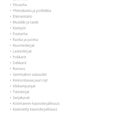
Filosofia
Yhteiskunta ja politiikka
Elämäntaito
Musiikki ja taide
Käsityöt
Puutarha
Ruoka ja juoma
Nuortenkirjat
Lastenkirjat
Pokkarit
Dekkarit
Runous
Sammakon uutuudet
Kiinnostavaa juuri nyt
Alekampanjat
Tietokirjat
Sarjakuvat
Kotimainen kaunokirjallisuus
Käännetty kaunokirjallisuus