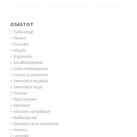
OSASTOT
Turku-kirjat
Yleinen
Ruotsiksi
Vinyylit
Englanniksi
Ennakkotilattavat
Uutta nettikaupassa
Luonto ja ympäristö
Sammakon kirjailijat
Sammakon kirjat
Tulossa
Muut tuotteet
Kalenterit
Aikuisten värityskirjat
Matkaoppaat
Elämäkerrat ja muistelmat
Historia
Lemmikit