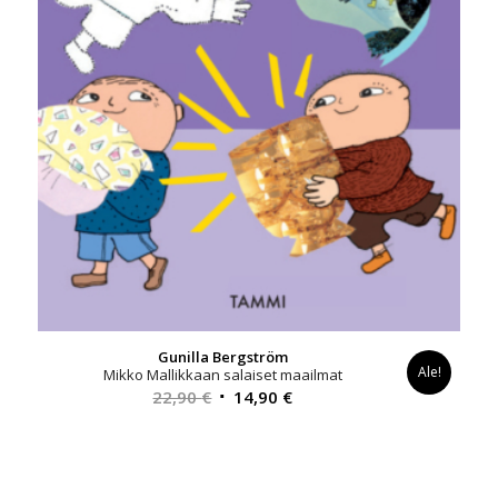
Gunilla Bergström
Ale!
Mikko Mallikkaan salaiset maailmat
Alkuperäinen
Nykyinen
22,90
€
14,90
€
hinta
hinta
oli:
on:
22,90 €.
14,90 €.