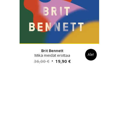
Brit Bennett
Ale!
Mikä meidät erottaa
Alkuperäinen
Nykyinen
36,00
€
19,90
€
hinta
hinta
oli:
on:
36,00 €.
19,90 €.