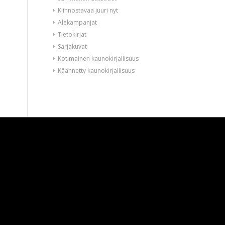
Kiinnostavaa juuri nyt
Alekampanjat
Tietokirjat
Sarjakuvat
Kotimainen kaunokirjallisuus
Käännetty kaunokirjallisuus