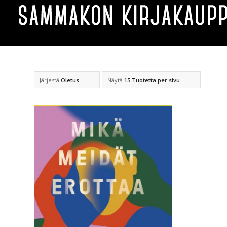
Järjestä
Oletus
Näytä
15 Tuotetta per sivu