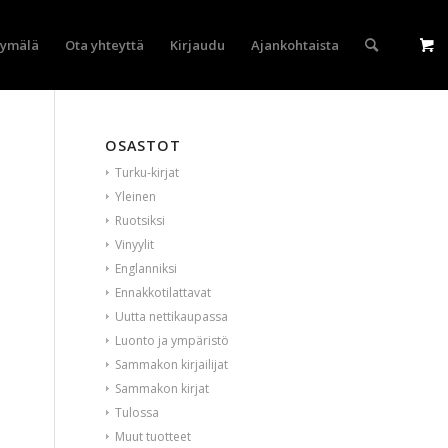
yymälä
Ota yhteyttä
Kirjaudu
Ajankohtaista
OSASTOT
Turku-kirjat
Yleinen
Ruotsiksi
Vinyylit
Englanniksi
Ennakkotilattavat
Uutta nettikaupassa
Luonto ja ympäristö
Sammakon kirjailijat
Sammakon kirjat
Tulossa
Muut tuotteet