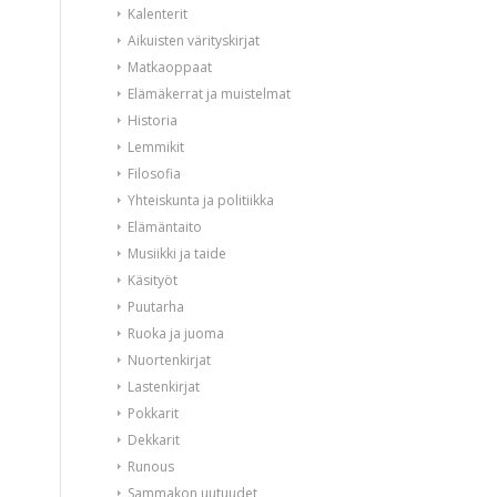
Kalenterit
Aikuisten värityskirjat
Matkaoppaat
Elämäkerrat ja muistelmat
Historia
Lemmikit
Filosofia
Yhteiskunta ja politiikka
Elämäntaito
Musiikki ja taide
Käsityöt
Puutarha
Ruoka ja juoma
Nuortenkirjat
Lastenkirjat
Pokkarit
Dekkarit
Runous
Sammakon uutuudet