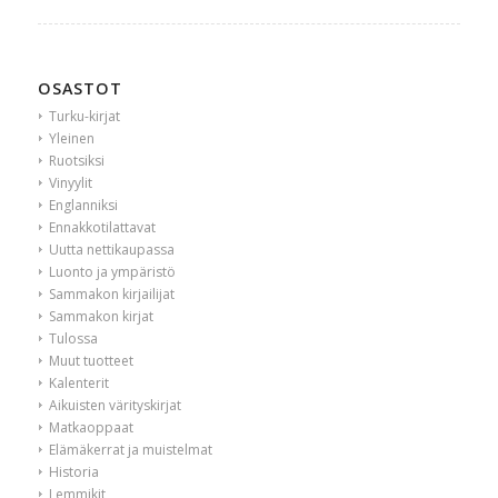
OSASTOT
Turku-kirjat
Yleinen
Ruotsiksi
Vinyylit
Englanniksi
Ennakkotilattavat
Uutta nettikaupassa
Luonto ja ympäristö
Sammakon kirjailijat
Sammakon kirjat
Tulossa
Muut tuotteet
Kalenterit
Aikuisten värityskirjat
Matkaoppaat
Elämäkerrat ja muistelmat
Historia
Lemmikit