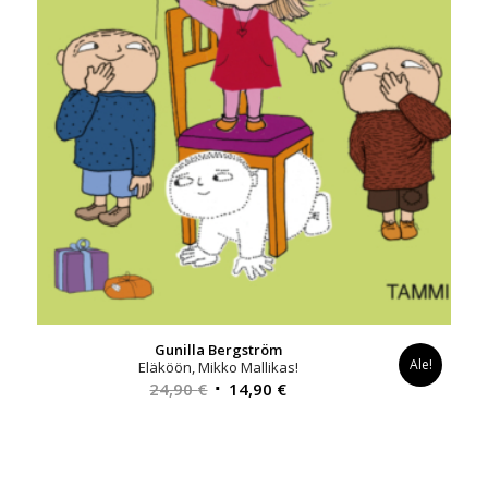
Gunilla Bergström
Ale!
Eläköön, Mikko Mallikas!
Alkuperäinen
Nykyinen
24,90
€
14,90
€
hinta
hinta
oli:
on:
24,90 €.
14,90 €.