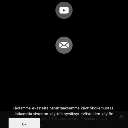
Käytämme evästeitä parantaaksemme käyttökokemustasi.
Jatkamalla sivuston käyttöä hyväksyt evästeiden käytön.
© Copyright - Sammakko |
Tietosuojaseloste
|
Toimitusehdot
|
Ok
Powered by
iQWebbi