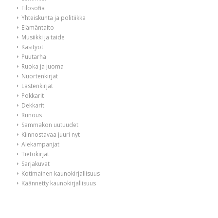
Filosofia
Yhteiskunta ja politiikka
Elämäntaito
Musiikki ja taide
Käsityöt
Puutarha
Ruoka ja juoma
Nuortenkirjat
Lastenkirjat
Pokkarit
Dekkarit
Runous
Sammakon uutuudet
Kiinnostavaa juuri nyt
Alekampanjat
Tietokirjat
Sarjakuvat
Kotimainen kaunokirjallisuus
Käännetty kaunokirjallisuus