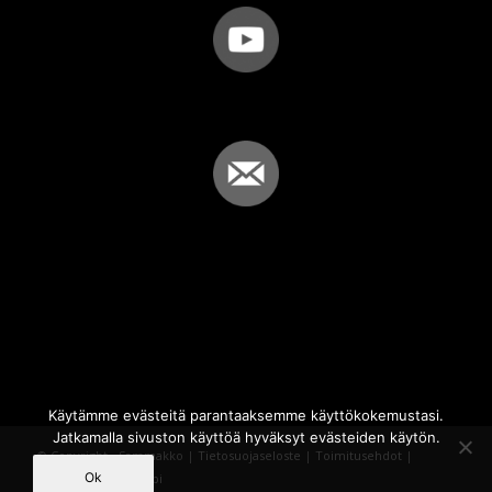
Käytämme evästeitä parantaaksemme käyttökokemustasi.
Jatkamalla sivuston käyttöä hyväksyt evästeiden käytön.
© Copyright - Sammakko |
Tietosuojaseloste
|
Toimitusehdot
|
Ok
Powered by
iQWebbi