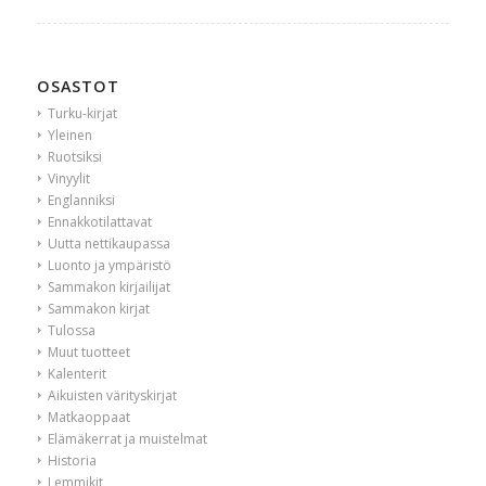
OSASTOT
Turku-kirjat
Yleinen
Ruotsiksi
Vinyylit
Englanniksi
Ennakkotilattavat
Uutta nettikaupassa
Luonto ja ympäristö
Sammakon kirjailijat
Sammakon kirjat
Tulossa
Muut tuotteet
Kalenterit
Aikuisten värityskirjat
Matkaoppaat
Elämäkerrat ja muistelmat
Historia
Lemmikit