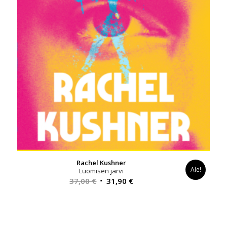
Rachel Kushner
Ale!
Luomisen järvi
Alkuperäinen
Nykyinen
37,00
€
31,90
€
hinta
hinta
oli:
on:
37,00 €.
31,90 €.