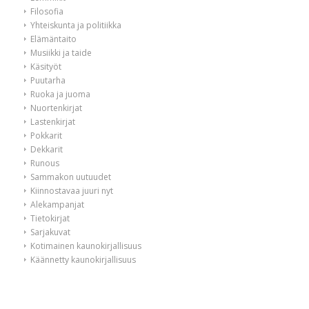
Filosofia
Yhteiskunta ja politiikka
Elämäntaito
Musiikki ja taide
Käsityöt
Puutarha
Ruoka ja juoma
Nuortenkirjat
Lastenkirjat
Pokkarit
Dekkarit
Runous
Sammakon uutuudet
Kiinnostavaa juuri nyt
Alekampanjat
Tietokirjat
Sarjakuvat
Kotimainen kaunokirjallisuus
Käännetty kaunokirjallisuus