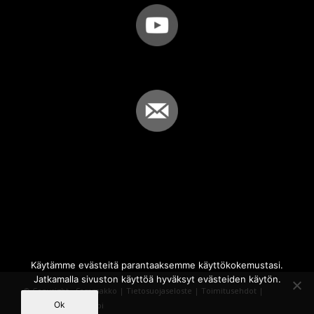
Käytämme evästeitä parantaaksemme käyttökokemustasi.
Jatkamalla sivuston käyttöä hyväksyt evästeiden käytön.
© Copyright - Sammakko |
Tietosuojaseloste
|
Toimitusehdot
|
Ok
Powered by
iQWebbi