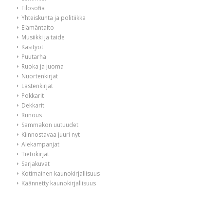
Filosofia
Yhteiskunta ja politiikka
Elämäntaito
Musiikki ja taide
Käsityöt
Puutarha
Ruoka ja juoma
Nuortenkirjat
Lastenkirjat
Pokkarit
Dekkarit
Runous
Sammakon uutuudet
Kiinnostavaa juuri nyt
Alekampanjat
Tietokirjat
Sarjakuvat
Kotimainen kaunokirjallisuus
Käännetty kaunokirjallisuus