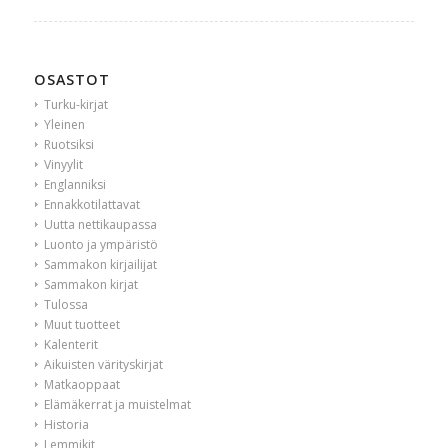
OSASTOT
Turku-kirjat
Yleinen
Ruotsiksi
Vinyylit
Englanniksi
Ennakkotilattavat
Uutta nettikaupassa
Luonto ja ympäristö
Sammakon kirjailijat
Sammakon kirjat
Tulossa
Muut tuotteet
Kalenterit
Aikuisten värityskirjat
Matkaoppaat
Elämäkerrat ja muistelmat
Historia
Lemmikit