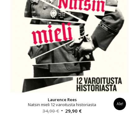
Laurence Rees
Ale!
Natsin mieli 12 varoitusta historiasta
Alkuperäinen
Nykyinen
34,90
€
29,90
€
hinta
hinta
oli:
on:
34,90 €.
29,90 €.