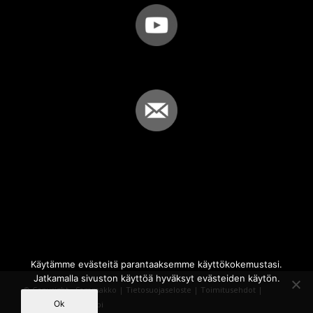
Käytämme evästeitä parantaaksemme käyttökokemustasi.
Jatkamalla sivuston käyttöä hyväksyt evästeiden käytön.
© Copyright - Sammakko |
Tietosuojaseloste
|
Toimitusehdot
|
Ok
Powered by
iQWebbi