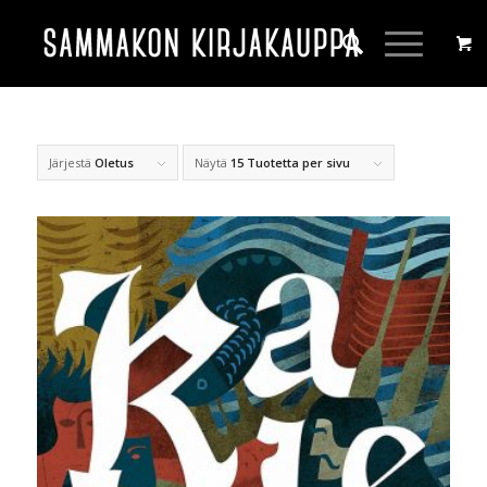
Järjestä
Oletus
Näytä
15 Tuotetta per sivu