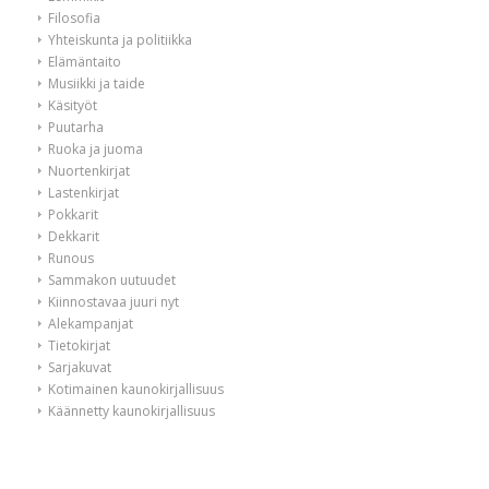
Filosofia
Yhteiskunta ja politiikka
Elämäntaito
Musiikki ja taide
Käsityöt
Puutarha
Ruoka ja juoma
Nuortenkirjat
Lastenkirjat
Pokkarit
Dekkarit
Runous
Sammakon uutuudet
Kiinnostavaa juuri nyt
Alekampanjat
Tietokirjat
Sarjakuvat
Kotimainen kaunokirjallisuus
Käännetty kaunokirjallisuus