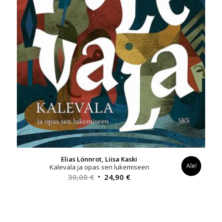
Elias Lönnrot, Liisa Kaski
Ale!
Kalevala ja opas sen lukemiseen
Alkuperäinen
Nykyinen
30,00
€
24,90
€
hinta
hinta
oli:
on:
30,00 €.
24,90 €.