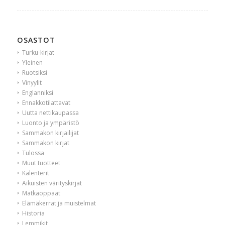
OSASTOT
Turku-kirjat
Yleinen
Ruotsiksi
Vinyylit
Englanniksi
Ennakkotilattavat
Uutta nettikaupassa
Luonto ja ympäristö
Sammakon kirjailijat
Sammakon kirjat
Tulossa
Muut tuotteet
Kalenterit
Aikuisten värityskirjat
Matkaoppaat
Elämäkerrat ja muistelmat
Historia
Lemmikit