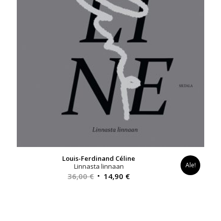
Louis-Ferdinand Céline
Ale!
Linnasta linnaan
Alkuperäinen
Nykyinen
36,00
€
14,90
€
hinta
hinta
oli:
on:
36,00 €.
14,90 €.