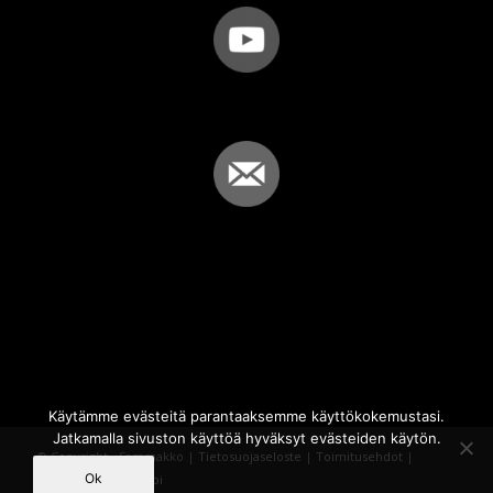
Käytämme evästeitä parantaaksemme käyttökokemustasi.
Jatkamalla sivuston käyttöä hyväksyt evästeiden käytön.
© Copyright - Sammakko |
Tietosuojaseloste
|
Toimitusehdot
|
Ok
Powered by
iQWebbi