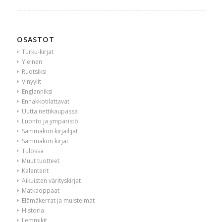
OSASTOT
Turku-kirjat
Yleinen
Ruotsiksi
Vinyylit
Englanniksi
Ennakkotilattavat
Uutta nettikaupassa
Luonto ja ympäristö
Sammakon kirjailijat
Sammakon kirjat
Tulossa
Muut tuotteet
Kalenterit
Aikuisten värityskirjat
Matkaoppaat
Elämäkerrat ja muistelmat
Historia
Lemmikit