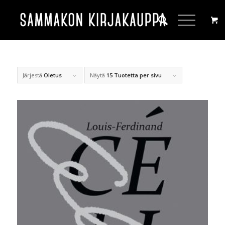
Järjestä
Oletus
Näytä
15 Tuotetta per sivu