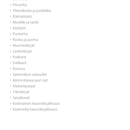
Filosofia
Yhteiskunta ja politiikka
Elämäntaito
Musiikki ja taide
Käsityöt
Puutarha
Ruoka ja juoma
Nuortenkirjat
Lastenkirjat
Pokkarit
Dekkarit
Runous
Sammakon uutuudet
Kiinnostavaa juuri nyt
Alekampanjat
Tietokirjat
Sarjakuvat
Kotimainen kaunokirjallisuus
Käännetty kaunokirjallisuus