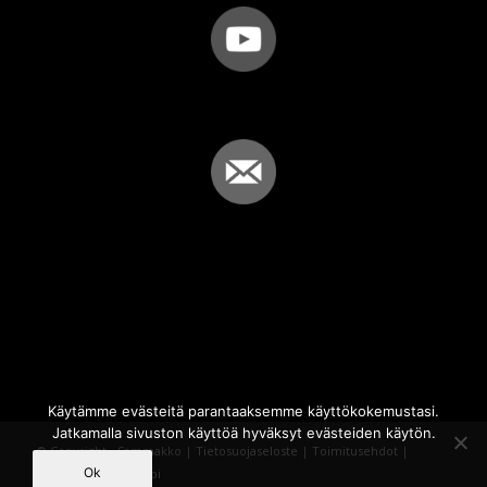
Käytämme evästeitä parantaaksemme käyttökokemustasi.
Jatkamalla sivuston käyttöä hyväksyt evästeiden käytön.
© Copyright - Sammakko |
Tietosuojaseloste
|
Toimitusehdot
|
Ok
Powered by
iQWebbi