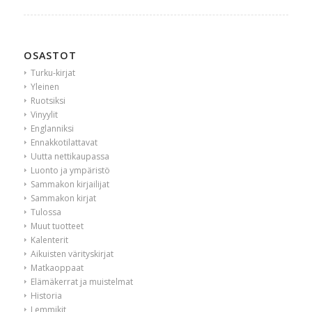
OSASTOT
Turku-kirjat
Yleinen
Ruotsiksi
Vinyylit
Englanniksi
Ennakkotilattavat
Uutta nettikaupassa
Luonto ja ympäristö
Sammakon kirjailijat
Sammakon kirjat
Tulossa
Muut tuotteet
Kalenterit
Aikuisten värityskirjat
Matkaoppaat
Elämäkerrat ja muistelmat
Historia
Lemmikit