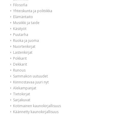
Filosofia
Yhteiskunta ja politiikka
Elämäntaito
Musiikki ja taide
Käsityöt
Puutarha
Ruoka ja juoma
Nuortenkirjat
Lastenkirjat
Pokkarit
Dekkarit
Runous
Sammakon uutuudet
Kiinnostavaa juuri nyt
Alekampanjat
Tietokirjat
Sarjakuvat
Kotimainen kaunokirjallisuus
Käännetty kaunokirjallisuus