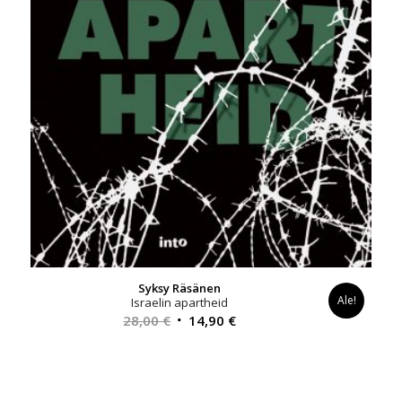
Syksy Räsänen
Ale!
Israelin apartheid
Alkuperäinen
Nykyinen
28,00
€
14,90
€
hinta
hinta
oli:
on:
28,00 €.
14,90 €.