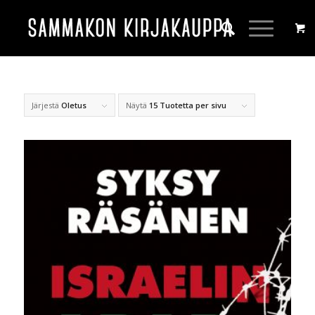
Järjestä
Oletus
Näytä
15 Tuotetta per sivu