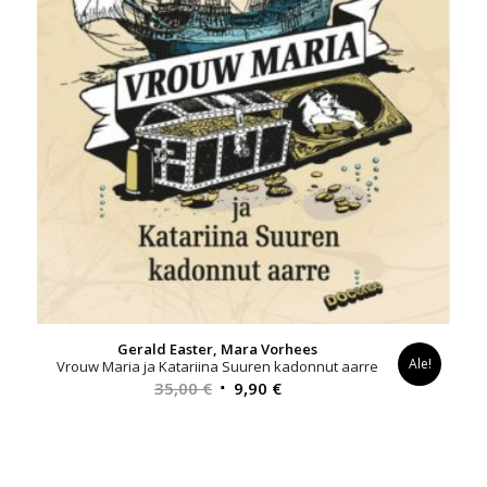
Gerald Easter, Mara Vorhees
Ale!
Vrouw Maria ja Katariina Suuren kadonnut aarre
Alkuperäinen
Nykyinen
35,00
€
9,90
€
hinta
hinta
oli:
on:
35,00 €.
9,90 €.