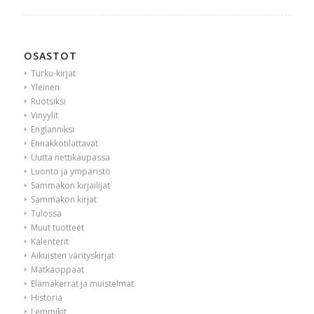
OSASTOT
Turku-kirjat
Yleinen
Ruotsiksi
Vinyylit
Englanniksi
Ennakkotilattavat
Uutta nettikaupassa
Luonto ja ympäristö
Sammakon kirjailijat
Sammakon kirjat
Tulossa
Muut tuotteet
Kalenterit
Aikuisten värityskirjat
Matkaoppaat
Elämäkerrat ja muistelmat
Historia
Lemmikit