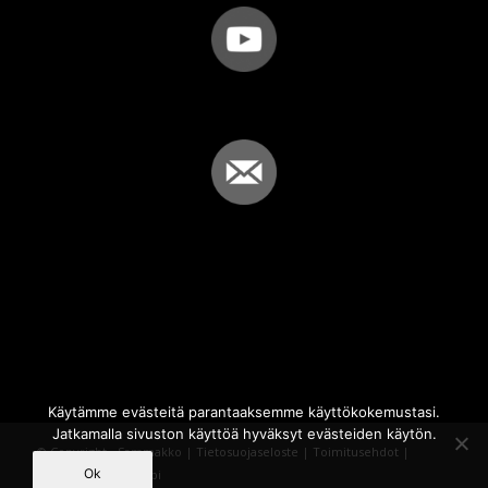
Käytämme evästeitä parantaaksemme käyttökokemustasi.
Jatkamalla sivuston käyttöä hyväksyt evästeiden käytön.
© Copyright - Sammakko |
Tietosuojaseloste
|
Toimitusehdot
|
Ok
Powered by
iQWebbi