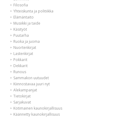
Filosofia
Yhteiskunta ja politiikka
Elämäntaito
Musiikki ja taide
Käsityöt
Puutarha
Ruoka ja juoma
Nuortenkirjat
Lastenkirjat
Pokkarit
Dekkarit
Runous
Sammakon uutuudet
Kiinnostavaa juuri nyt
Alekampanjat
Tietokirjat
Sarjakuvat
Kotimainen kaunokirjallisuus
Käännetty kaunokirjallisuus