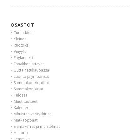
OSASTOT
Turku-kirjat
Yleinen
Ruotsiksi
Vinyylit
Englanniksi
Ennakkotilattavat
Uutta nettikaupassa
Luonto ja ympäristö
Sammakon kirjailijat
Sammakon kirjat
Tulossa
Muut tuotteet
Kalenterit
Aikuisten värityskirjat
Matkaoppaat
Elämäkerrat ja muistelmat
Historia
Lemmikit