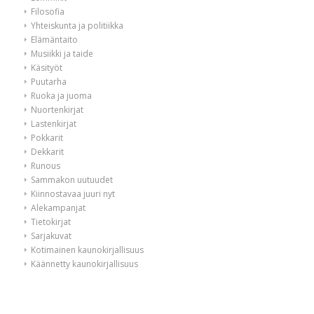
Filosofia
Yhteiskunta ja politiikka
Elämäntaito
Musiikki ja taide
Käsityöt
Puutarha
Ruoka ja juoma
Nuortenkirjat
Lastenkirjat
Pokkarit
Dekkarit
Runous
Sammakon uutuudet
Kiinnostavaa juuri nyt
Alekampanjat
Tietokirjat
Sarjakuvat
Kotimainen kaunokirjallisuus
Käännetty kaunokirjallisuus