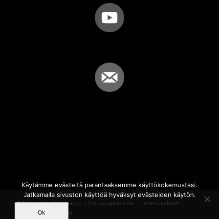
Käytämme evästeitä parantaaksemme käyttökokemustasi.
Jatkamalla sivuston käyttöä hyväksyt evästeiden käytön.
© Copyright - Sammakko |
Tietosuojaseloste
|
Toimitusehdot
|
Ok
Powered by
iQWebbi