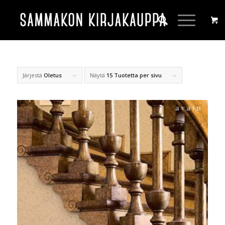
Järjestä
Oletus
Näytä
15 Tuotetta per sivu