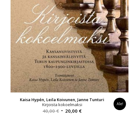
Kaisa Hypén, Leila Koivunen, Janne Tunturi
Ale!
Kirjoista kokoelmaksi
Alkuperäinen
Nykyinen
40,00
€
20,00
€
hinta
hinta
oli:
on:
40,00 €.
20,00 €.