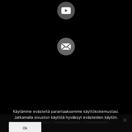
Käytämme evästeitä parantaaksemme käyttökokemustasi.
Jatkamalla sivuston käyttöä hyväksyt evästeiden käytön.
© Copyright - Sammakko |
Tietosuojaseloste
|
Toimitusehdot
|
Ok
Powered by
iQWebbi