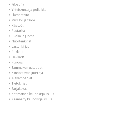
Filosofia
Yhteiskunta ja politiikka
Elämäntaito
Musiikki ja taide
Käsityöt
Puutarha
Ruoka ja juoma
Nuortenkirjat
Lastenkirjat
Pokkarit
Dekkarit
Runous
Sammakon uutuudet
Kiinnostavaa juuri nyt
Alekampanjat
Tietokirjat
Sarjakuvat
Kotimainen kaunokirjallisuus
Käännetty kaunokirjallisuus