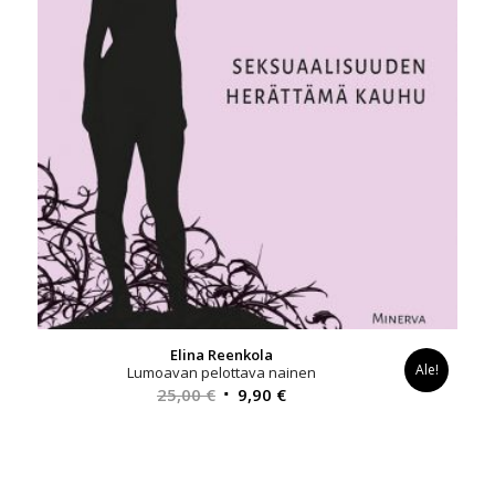
Elina Reenkola
Ale!
Lumoavan pelottava nainen
Alkuperäinen
Nykyinen
25,00
€
9,90
€
hinta
hinta
oli:
on:
25,00 €.
9,90 €.