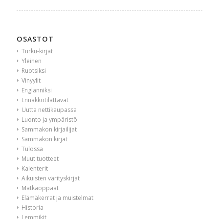
OSASTOT
Turku-kirjat
Yleinen
Ruotsiksi
Vinyylit
Englanniksi
Ennakkotilattavat
Uutta nettikaupassa
Luonto ja ympäristö
Sammakon kirjailijat
Sammakon kirjat
Tulossa
Muut tuotteet
Kalenterit
Aikuisten värityskirjat
Matkaoppaat
Elämäkerrat ja muistelmat
Historia
Lemmikit