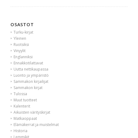
OSASTOT
Turku-kirjat
Yleinen
Ruotsiksi
Vinyylit
Englanniksi
Ennakkotilattavat
Uutta nettikaupassa
Luonto ja ympäristö
Sammakon kirjailijat
Sammakon kirjat
Tulossa
Muut tuotteet
Kalenterit
Aikuisten värityskirjat
Matkaoppaat
Elämäkerrat ja muistelmat
Historia
Lemmikit