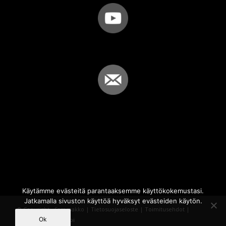
Käytämme evästeitä parantaaksemme käyttökokemustasi.
Jatkamalla sivuston käyttöä hyväksyt evästeiden käytön.
© Copyright - Sammakko |
Tietosuojaseloste
|
Toimitusehdot
|
Ok
Powered by
iQWebbi