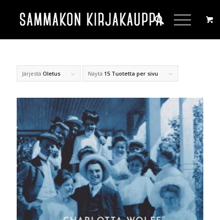
Järjestä
Oletus
Näytä
15 Tuotetta per sivu