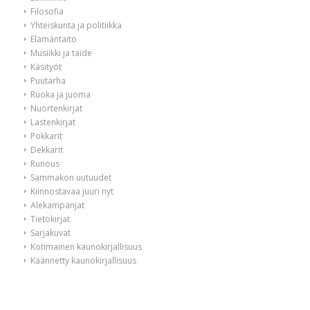
Filosofia
Yhteiskunta ja politiikka
Elämäntaito
Musiikki ja taide
Käsityöt
Puutarha
Ruoka ja juoma
Nuortenkirjat
Lastenkirjat
Pokkarit
Dekkarit
Runous
Sammakon uutuudet
Kiinnostavaa juuri nyt
Alekampanjat
Tietokirjat
Sarjakuvat
Kotimainen kaunokirjallisuus
Käännetty kaunokirjallisuus