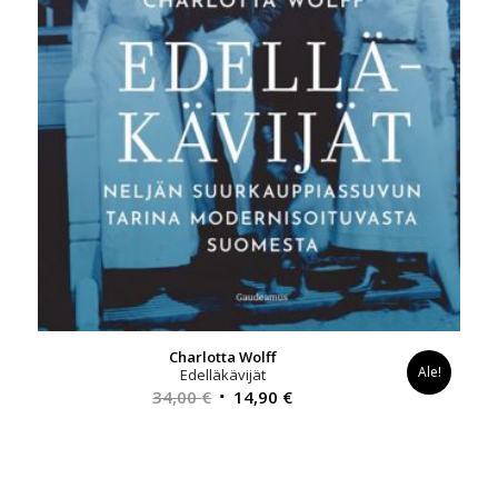
Charlotta Wolff
Ale!
Edelläkävijät
Alkuperäinen
Nykyinen
34,00
€
14,90
€
hinta
hinta
oli:
on:
34,00 €.
14,90 €.