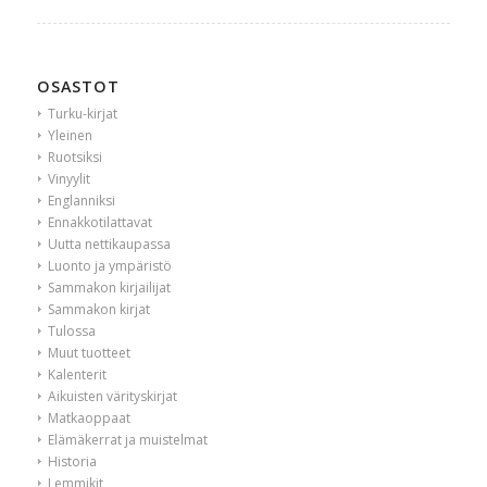
OSASTOT
Turku-kirjat
Yleinen
Ruotsiksi
Vinyylit
Englanniksi
Ennakkotilattavat
Uutta nettikaupassa
Luonto ja ympäristö
Sammakon kirjailijat
Sammakon kirjat
Tulossa
Muut tuotteet
Kalenterit
Aikuisten värityskirjat
Matkaoppaat
Elämäkerrat ja muistelmat
Historia
Lemmikit