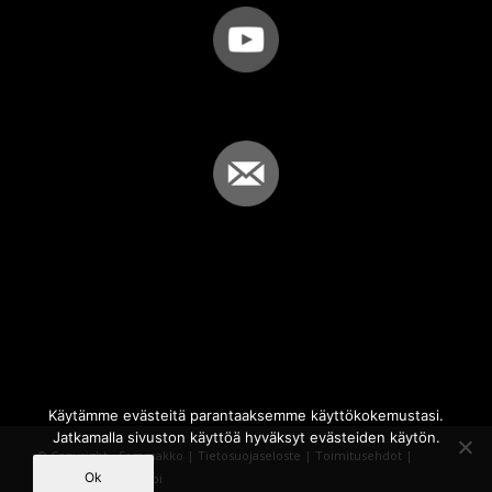
Käytämme evästeitä parantaaksemme käyttökokemustasi.
Jatkamalla sivuston käyttöä hyväksyt evästeiden käytön.
© Copyright - Sammakko |
Tietosuojaseloste
|
Toimitusehdot
|
Ok
Powered by
iQWebbi