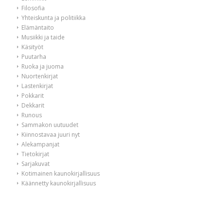
Filosofia
Yhteiskunta ja politiikka
Elämäntaito
Musiikki ja taide
Käsityöt
Puutarha
Ruoka ja juoma
Nuortenkirjat
Lastenkirjat
Pokkarit
Dekkarit
Runous
Sammakon uutuudet
Kiinnostavaa juuri nyt
Alekampanjat
Tietokirjat
Sarjakuvat
Kotimainen kaunokirjallisuus
Käännetty kaunokirjallisuus