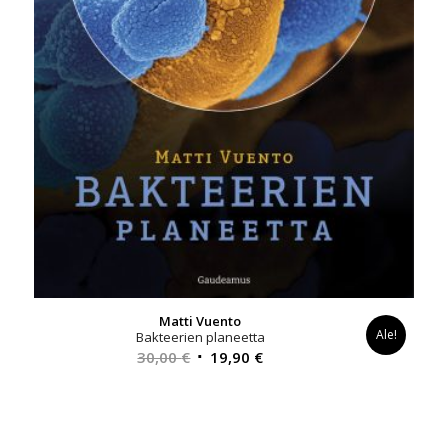
Matti Vuento
Ale!
Bakteerien planeetta
Alkuperäinen
Nykyinen
30,00
€
19,90
€
hinta
hinta
oli:
on:
30,00 €.
19,90 €.