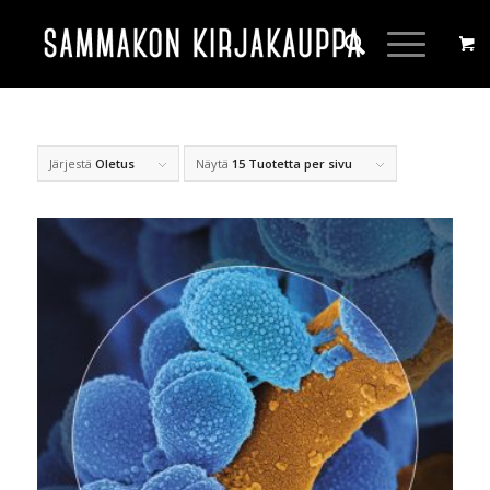
Järjestä
Oletus
Näytä
15 Tuotetta per sivu