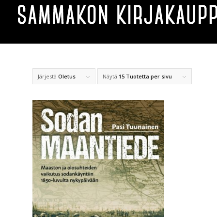
Järjestä
Oletus
Näytä
15 Tuotetta per sivu