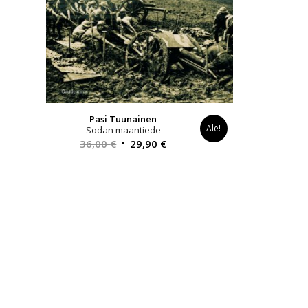
Pasi Tuunainen
Ale!
Sodan maantiede
Alkuperäinen
Nykyinen
36,00
€
29,90
€
hinta
hinta
oli:
on:
36,00 €.
29,90 €.