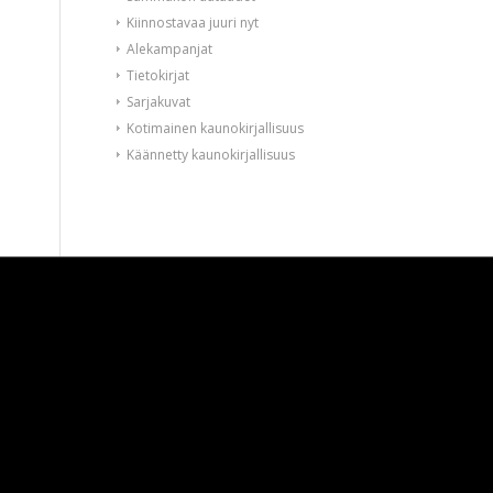
Kiinnostavaa juuri nyt
Alekampanjat
Tietokirjat
Sarjakuvat
Kotimainen kaunokirjallisuus
Käännetty kaunokirjallisuus