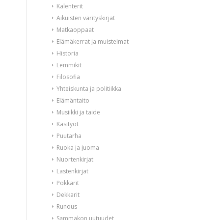
Kalenterit
Aikuisten värityskirjat
Matkaoppaat
Elämäkerrat ja muistelmat
Historia
Lemmikit
Filosofia
Yhteiskunta ja politiikka
Elämäntaito
Musiikki ja taide
Käsityöt
Puutarha
Ruoka ja juoma
Nuortenkirjat
Lastenkirjat
Pokkarit
Dekkarit
Runous
Sammakon uutuudet