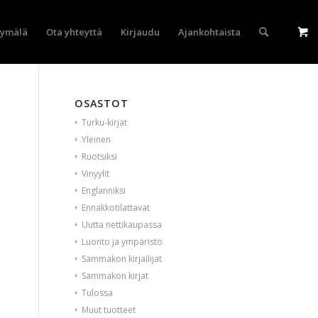
yymälä
Ota yhteyttä
Kirjaudu
Ajankohtaista
OSASTOT
Turku-kirjat
Yleinen
Ruotsiksi
Vinyylit
Englanniksi
Ennakkotilattavat
Uutta nettikaupassa
Luonto ja ympäristö
Sammakon kirjailijat
Sammakon kirjat
Tulossa
Muut tuotteet