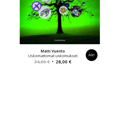
Matti Vuento
Ale!
Uskomattomat uskomukset
Alkuperäinen
Nykyinen
34,00
€
28,00
€
hinta
hinta
oli:
on:
34,00 €.
28,00 €.