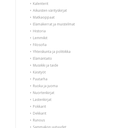
Kalenterit
Aikuisten värityskirjat
Matkaoppaat
Elämäkerrat ja muistelmat
Historia
Lemmikit
Filosofia
Yhteiskunta ja politiikka
Elämäntaito
Musiikki ja taide
Käsityöt
Puutarha
Ruoka ja juoma
Nuortenkirjat
Lastenkirjat
Pokkarit
Dekkarit
Runous
Sammakon uutuudet