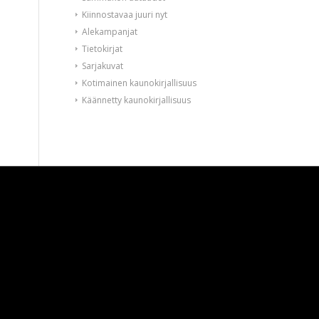
Kiinnostavaa juuri nyt
Alekampanjat
Tietokirjat
Sarjakuvat
Kotimainen kaunokirjallisuus
Käännetty kaunokirjallisuus