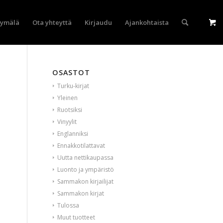
yymälä
Ota yhteyttä
Kirjaudu
Ajankohtaista
OSASTOT
Turku-kirjat
Yleinen
Ruotsiksi
Vinyylit
Englanniksi
Ennakkotilattavat
Uutta nettikaupassa
Luonto ja ympäristö
Sammakon kirjailijat
Sammakon kirjat
Tulossa
Muut tuotteet