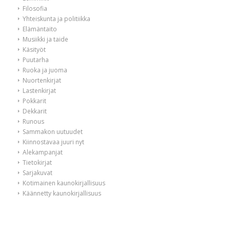
Filosofia
Yhteiskunta ja politiikka
Elämäntaito
Musiikki ja taide
Käsityöt
Puutarha
Ruoka ja juoma
Nuortenkirjat
Lastenkirjat
Pokkarit
Dekkarit
Runous
Sammakon uutuudet
Kiinnostavaa juuri nyt
Alekampanjat
Tietokirjat
Sarjakuvat
Kotimainen kaunokirjallisuus
Käännetty kaunokirjallisuus