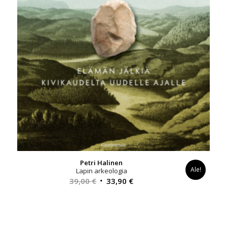
Petri Halinen
Ale!
Lapin arkeologia
Alkuperäinen
Nykyinen
39,00
€
33,90
€
hinta
hinta
oli:
on:
39,00 €.
33,90 €.