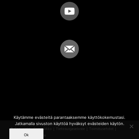
Käytämme evästeitä parantaaksemme käyttökokemustasi.
Jatkamalla sivuston käyttöä hyväksyt evästeiden käytön.
© Copyright - Sammakko |
Tietosuojaseloste
|
Toimitusehdot
|
Ok
Powered by
iQWebbi