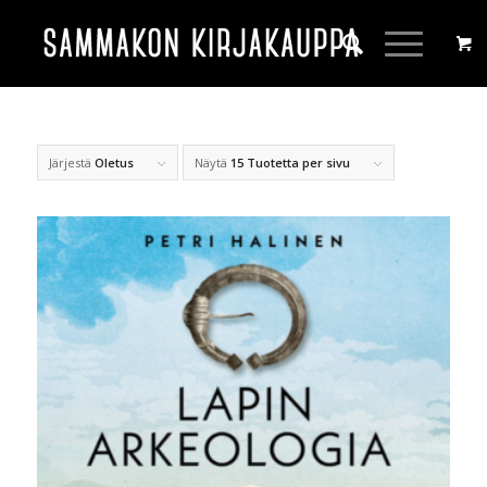
Järjestä
Oletus
Näytä
15 Tuotetta per sivu