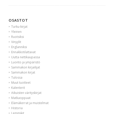
OSASTOT
Turku-kirjat
Yleinen
Ruotsiksi
Vinyylit
Englanniksi
Ennakkotilattavat
Uutta nettikaupassa
Luonto ja ympäristö
Sammakon kirjailijat
Sammakon kirjat
Tulossa
Muut tuotteet
Kalenterit
Aikuisten värityskirjat
Matkaoppaat
Elämäkerrat ja muistelmat
Historia
Lemmikit