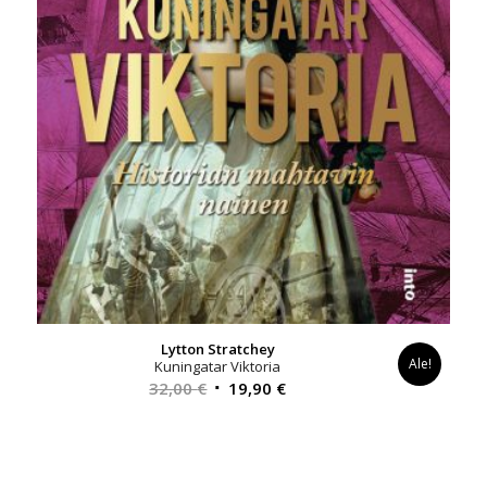
Lytton Stratchey
Ale!
Kuningatar Viktoria
Alkuperäinen
Nykyinen
32,00
€
19,90
€
hinta
hinta
oli:
on:
32,00 €.
19,90 €.