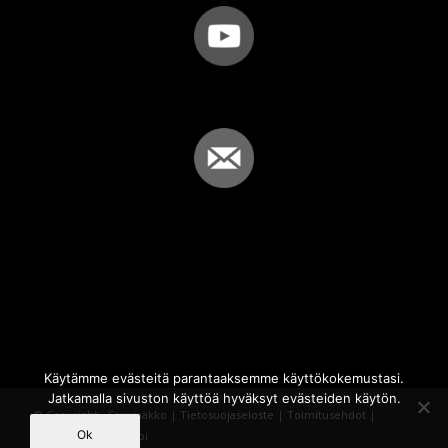
Käytämme evästeitä parantaaksemme käyttökokemustasi.
Jatkamalla sivuston käyttöä hyväksyt evästeiden käytön.
© Copyright - Sammakko |
Tietosuojaseloste
|
Toimitusehdot
|
Ok
Powered by
iQWebbi