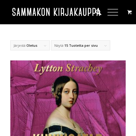
Järjestä
Oletus
Näytä
15 Tuotetta per sivu