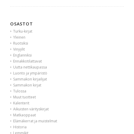
OSASTOT
Turku-kirjat
Yleinen
Ruotsiksi
Vinyylit
Englanniksi
Ennakkotilattavat
Uutta nettikaupassa
Luonto ja ympäristö
Sammakon kirjailijat
Sammakon kirjat
Tulossa
Muut tuotteet
Kalenterit
Aikuisten värityskirjat
Matkaoppaat
Elämäkerrat ja muistelmat
Historia
Lemmikit