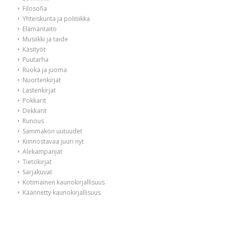
Filosofia
Yhteiskunta ja politiikka
Elämäntaito
Musiikki ja taide
Käsityöt
Puutarha
Ruoka ja juoma
Nuortenkirjat
Lastenkirjat
Pokkarit
Dekkarit
Runous
Sammakon uutuudet
Kiinnostavaa juuri nyt
Alekampanjat
Tietokirjat
Sarjakuvat
Kotimainen kaunokirjallisuus
Käännetty kaunokirjallisuus