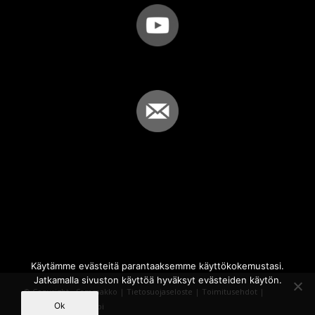
Käytämme evästeitä parantaaksemme käyttökokemustasi.
Jatkamalla sivuston käyttöä hyväksyt evästeiden käytön.
© Copyright - Sammakko |
Tietosuojaseloste
|
Toimitusehdot
|
Ok
Powered by
iQWebbi