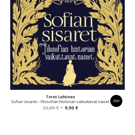
Torsti Lehtinen
Ale!
Sofian sisaret – Filosofian historian vaikuttavat naiset
Alkuperäinen
Nykyinen
32,00
€
9,90
€
hinta
hinta
oli:
on:
32,00 €.
9,90 €.