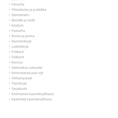
Filosofia
Yhteiskunta ja politiikka
Elämäntaito
Musiikki ja taide
Käsityöt
Puutarha
Ruoka ja juoma
Nuortenkirjat
Lastenkirjat
Pokkarit
Dekkarit
Runous
Sammakon uutuudet
Kiinnostavaa juuri nyt
Alekampanjat
Tietokirjat
Sarjakuvat
Kotimainen kaunokirjallisuus
Käännetty kaunokirjallisuus