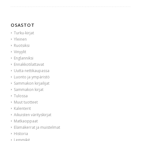
OSASTOT
Turku-kirjat
Yleinen
Ruotsiksi
Vinyylit
Englanniksi
Ennakkotilattavat
Uutta nettikaupassa
Luonto ja ympäristö
Sammakon kirjailijat
Sammakon kirjat
Tulossa
Muut tuotteet
Kalenterit
Aikuisten värityskirjat
Matkaoppaat
Elämäkerrat ja muistelmat
Historia
Lemmikit