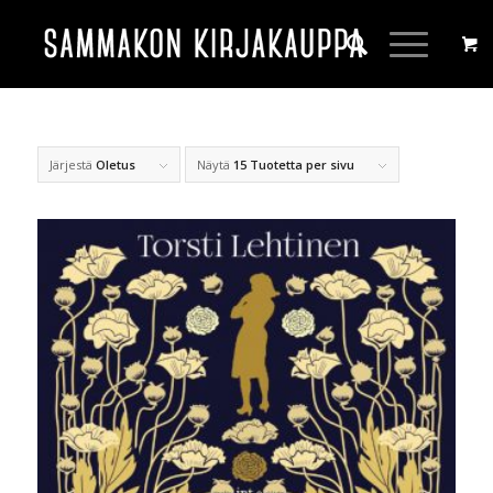
Järjestä
Oletus
Näytä
15 Tuotetta per sivu