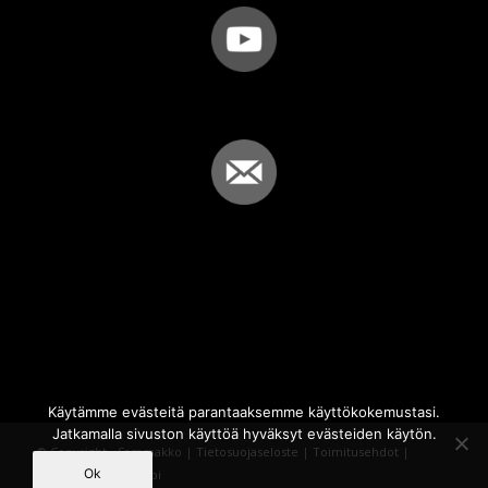
Käytämme evästeitä parantaaksemme käyttökokemustasi.
Jatkamalla sivuston käyttöä hyväksyt evästeiden käytön.
© Copyright - Sammakko |
Tietosuojaseloste
|
Toimitusehdot
|
Ok
Powered by
iQWebbi