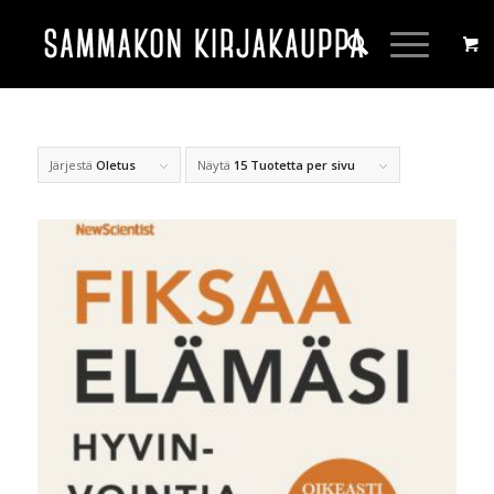
Järjestä
Oletus
Näytä
15 Tuotetta per sivu