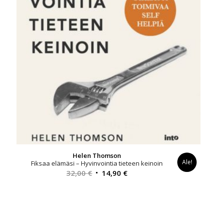
Helen Thomson
Ale!
Fiksaa elämäsi – Hyvinvointia tieteen keinoin
Alkuperäinen
Nykyinen
32,00
€
14,90
€
hinta
hinta
oli:
on:
32,00 €.
14,90 €.