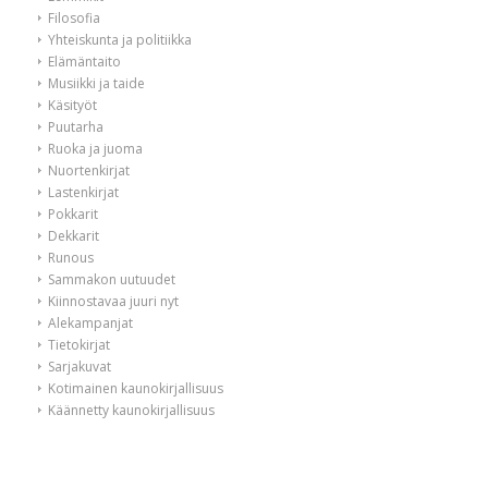
Filosofia
Yhteiskunta ja politiikka
Elämäntaito
Musiikki ja taide
Käsityöt
Puutarha
Ruoka ja juoma
Nuortenkirjat
Lastenkirjat
Pokkarit
Dekkarit
Runous
Sammakon uutuudet
Kiinnostavaa juuri nyt
Alekampanjat
Tietokirjat
Sarjakuvat
Kotimainen kaunokirjallisuus
Käännetty kaunokirjallisuus