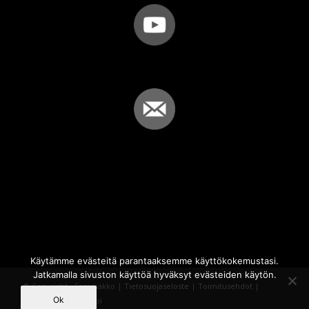
Käytämme evästeitä parantaaksemme käyttökokemustasi.
Jatkamalla sivuston käyttöä hyväksyt evästeiden käytön.
© Copyright - Sammakko |
Tietosuojaseloste
|
Toimitusehdot
|
Ok
Powered by
iQWebbi