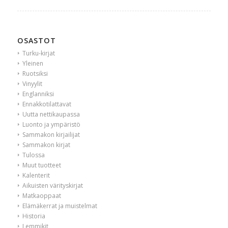
OSASTOT
Turku-kirjat
Yleinen
Ruotsiksi
Vinyylit
Englanniksi
Ennakkotilattavat
Uutta nettikaupassa
Luonto ja ympäristö
Sammakon kirjailijat
Sammakon kirjat
Tulossa
Muut tuotteet
Kalenterit
Aikuisten värityskirjat
Matkaoppaat
Elämäkerrat ja muistelmat
Historia
Lemmikit