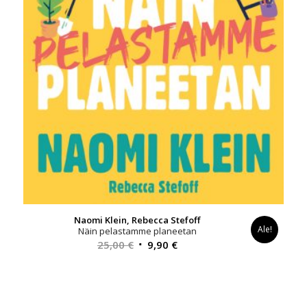
Naomi Klein, Rebecca Stefoff
Ale!
Näin pelastamme planeetan
Alkuperäinen
Nykyinen
25,00
€
9,90
€
hinta
hinta
oli:
on:
25,00 €.
9,90 €.