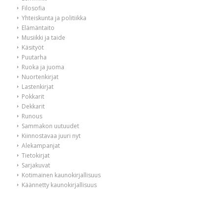
Filosofia
Yhteiskunta ja politiikka
Elämäntaito
Musiikki ja taide
Käsityöt
Puutarha
Ruoka ja juoma
Nuortenkirjat
Lastenkirjat
Pokkarit
Dekkarit
Runous
Sammakon uutuudet
Kiinnostavaa juuri nyt
Alekampanjat
Tietokirjat
Sarjakuvat
Kotimainen kaunokirjallisuus
Käännetty kaunokirjallisuus