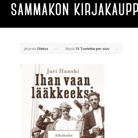
Järjestä
Oletus
Näytä
15 Tuotetta per sivu