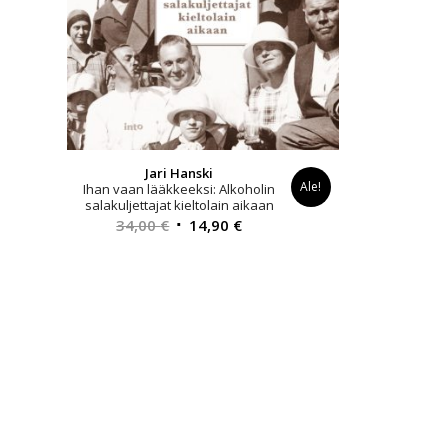
Jari Hanski
Ale!
Ihan vaan lääkkeeksi: Alkoholin
salakuljettajat kieltolain aikaan
Alkuperäinen
Nykyinen
34,00
€
14,90
€
hinta
hinta
oli:
on:
34,00 €.
14,90 €.