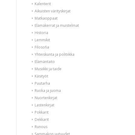
Kalenterit
Aikuisten värityskirjat
Matkaoppaat
Elämäkerrat ja muistelmat
Historia
Lemmikit
Filosofia
Yhteiskunta ja politiikka
Elämäntaito
Musiikki ja taide
Käsityöt
Puutarha
Ruoka ja juoma
Nuortenkirjat
Lastenkirjat
Pokkarit
Dekkarit
Runous
Sammakon uutuudet