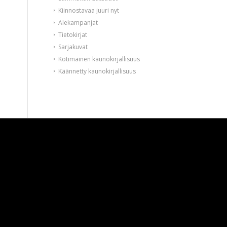
Kiinnostavaa juuri nyt
Alekampanjat
Tietokirjat
Sarjakuvat
Kotimainen kaunokirjallisuus
Käännetty kaunokirjallisuus