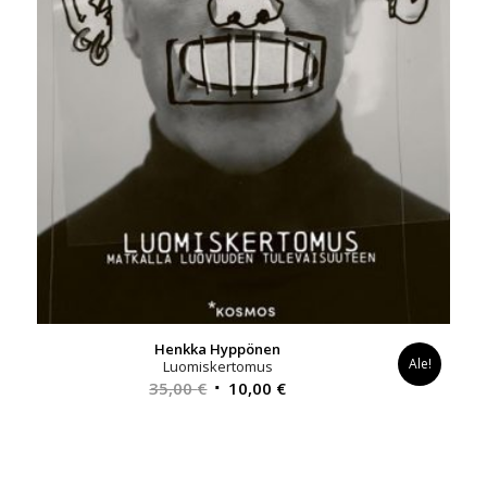
Henkka Hyppönen
Ale!
Luomiskertomus
Alkuperäinen
Nykyinen
35,00
€
10,00
€
hinta
hinta
oli:
on:
35,00 €.
10,00 €.