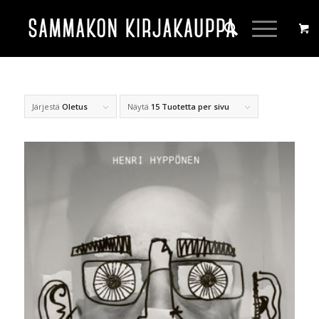
Järjestä
Oletus
Näytä
15 Tuotetta per sivu