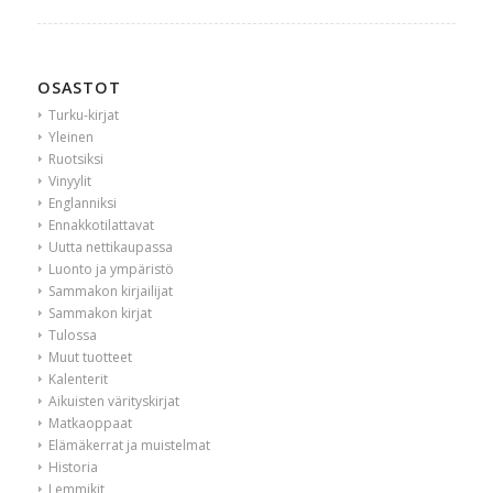
OSASTOT
Turku-kirjat
Yleinen
Ruotsiksi
Vinyylit
Englanniksi
Ennakkotilattavat
Uutta nettikaupassa
Luonto ja ympäristö
Sammakon kirjailijat
Sammakon kirjat
Tulossa
Muut tuotteet
Kalenterit
Aikuisten värityskirjat
Matkaoppaat
Elämäkerrat ja muistelmat
Historia
Lemmikit