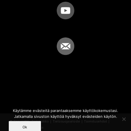
Käytämme evästeitä parantaaksemme käyttökokemustasi.
Jatkamalla sivuston käyttöä hyväksyt evästeiden käytön.
© Copyright - Sammakko |
Tietosuojaseloste
|
Toimitusehdot
|
Ok
Powered by
iQWebbi