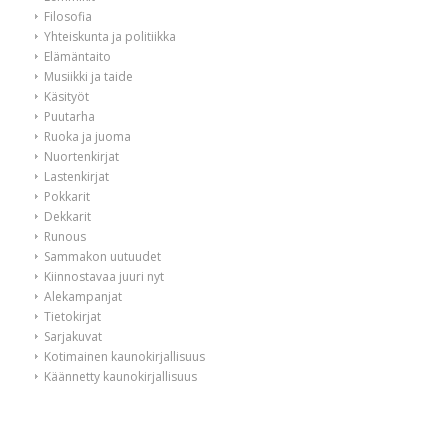
Filosofia
Yhteiskunta ja politiikka
Elämäntaito
Musiikki ja taide
Käsityöt
Puutarha
Ruoka ja juoma
Nuortenkirjat
Lastenkirjat
Pokkarit
Dekkarit
Runous
Sammakon uutuudet
Kiinnostavaa juuri nyt
Alekampanjat
Tietokirjat
Sarjakuvat
Kotimainen kaunokirjallisuus
Käännetty kaunokirjallisuus