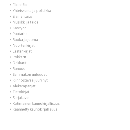
Filosofia
Yhteiskunta ja politiikka
Elämäntaito
Musiikki ja taide
Käsityöt
Puutarha
Ruoka ja juoma
Nuortenkirjat
Lastenkirjat
Pokkarit
Dekkarit
Runous
Sammakon uutuudet
Kiinnostavaa juuri nyt
Alekampanjat
Tietokirjat
Sarjakuvat
Kotimainen kaunokirjallisuus
Käännetty kaunokirjallisuus