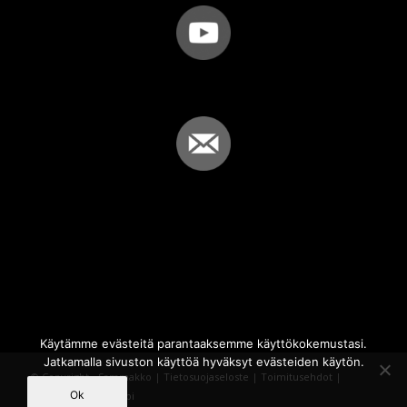
Käytämme evästeitä parantaaksemme käyttökokemustasi.
Jatkamalla sivuston käyttöä hyväksyt evästeiden käytön.
© Copyright - Sammakko |
Tietosuojaseloste
|
Toimitusehdot
|
Ok
Powered by
iQWebbi