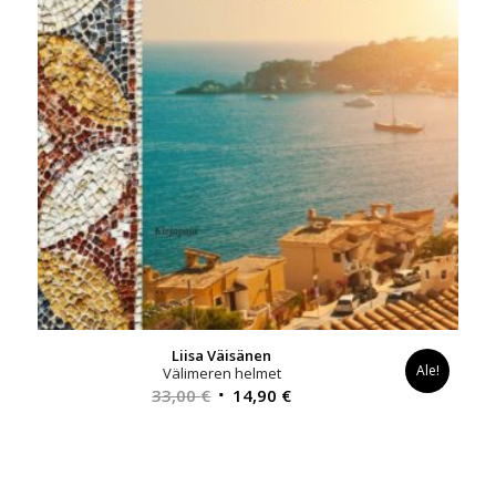
Liisa Väisänen
Ale!
Välimeren helmet
Alkuperäinen
Nykyinen
33,00
€
14,90
€
hinta
hinta
oli:
on:
33,00 €.
14,90 €.