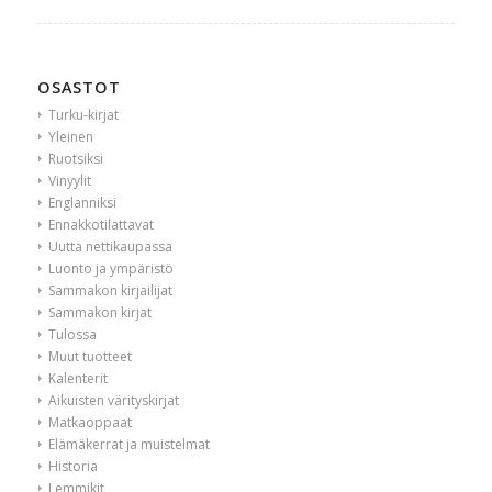
OSASTOT
Turku-kirjat
Yleinen
Ruotsiksi
Vinyylit
Englanniksi
Ennakkotilattavat
Uutta nettikaupassa
Luonto ja ympäristö
Sammakon kirjailijat
Sammakon kirjat
Tulossa
Muut tuotteet
Kalenterit
Aikuisten värityskirjat
Matkaoppaat
Elämäkerrat ja muistelmat
Historia
Lemmikit