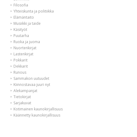
Filosofia
Yhteiskunta ja politiikka
Elämäntaito
Musiikki ja taide
Käsityöt
Puutarha
Ruoka ja juoma
Nuortenkirjat
Lastenkirjat
Pokkarit
Dekkarit
Runous
Sammakon uutuudet
Kiinnostavaa juuri nyt
Alekampanjat
Tietokirjat
Sarjakuvat
Kotimainen kaunokirjallisuus
Käännetty kaunokirjallisuus