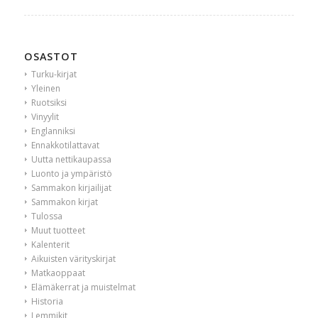
OSASTOT
Turku-kirjat
Yleinen
Ruotsiksi
Vinyylit
Englanniksi
Ennakkotilattavat
Uutta nettikaupassa
Luonto ja ympäristö
Sammakon kirjailijat
Sammakon kirjat
Tulossa
Muut tuotteet
Kalenterit
Aikuisten värityskirjat
Matkaoppaat
Elämäkerrat ja muistelmat
Historia
Lemmikit