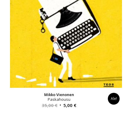
Mikko Vienonen
Ale!
Paskahousu
Alkuperäinen
Nykyinen
35,00
€
5,00
€
hinta
hinta
oli:
on:
35,00 €.
5,00 €.