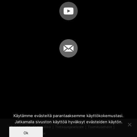
Käytämme evästeitä parantaaksemme käyttökokemustasi.
Jatkamalla sivuston käyttöä hyväksyt evästeiden käytön.
© Copyright - Sammakko |
Tietosuojaseloste
|
Toimitusehdot
|
Ok
Powered by
iQWebbi