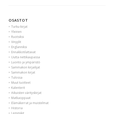
OSASTOT
Turku-kirjat
Yleinen
Ruotsiksi
Vinyylit
Englanniksi
Ennakkotilattavat
Uutta nettikaupassa
Luonto ja ympäristö
Sammakon kirjailijat
Sammakon kirjat
Tulossa
Muut tuotteet
Kalenterit
Aikuisten värityskirjat
Matkaoppaat
Elämäkerrat ja muistelmat
Historia
Lemmikit