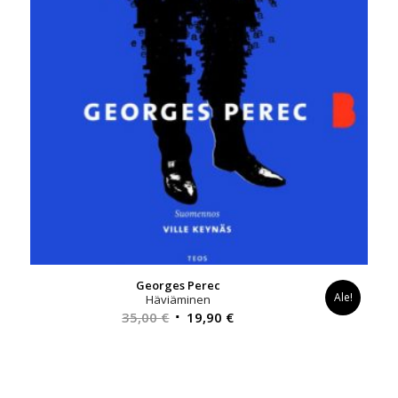
Georges Perec
Ale!
Häviäminen
Alkuperäinen
Nykyinen
35,00
€
19,90
€
hinta
hinta
oli:
on:
35,00 €.
19,90 €.