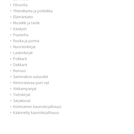
Filosofia
Yhteiskunta ja politiikka
Elämäntaito
Musiikki ja taide
Käsityöt
Puutarha
Ruoka ja juoma
Nuortenkirjat
Lastenkirjat
Pokkarit
Dekkarit
Runous
Sammakon uutuudet
Kiinnostavaa juuri nyt
Alekampanjat
Tietokirjat
Sarjakuvat
Kotimainen kaunokirjallisuus
Käännetty kaunokirjallisuus