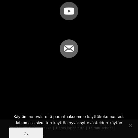
Käytämme evästeitä parantaaksemme käyttökokemustasi.
Jatkamalla sivuston käyttöä hyväksyt evästeiden käytön.
© Copyright - Sammakko |
Tietosuojaseloste
|
Toimitusehdot
|
Ok
Powered by
iQWebbi