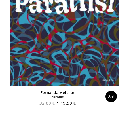
Fernanda Melchor
Ale!
Paratiisi
Alkuperäinen
Nykyinen
32,00
€
19,90
€
hinta
hinta
oli:
on:
32,00 €.
19,90 €.