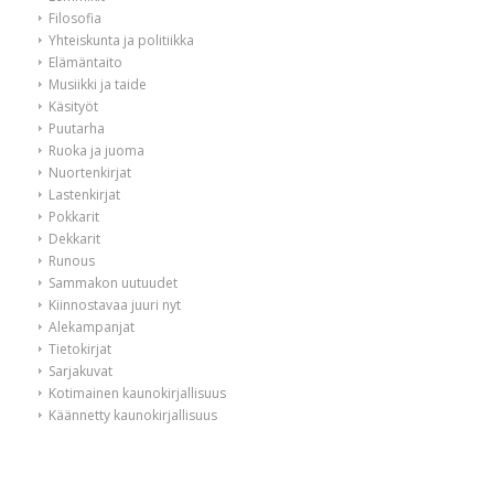
Filosofia
Yhteiskunta ja politiikka
Elämäntaito
Musiikki ja taide
Käsityöt
Puutarha
Ruoka ja juoma
Nuortenkirjat
Lastenkirjat
Pokkarit
Dekkarit
Runous
Sammakon uutuudet
Kiinnostavaa juuri nyt
Alekampanjat
Tietokirjat
Sarjakuvat
Kotimainen kaunokirjallisuus
Käännetty kaunokirjallisuus