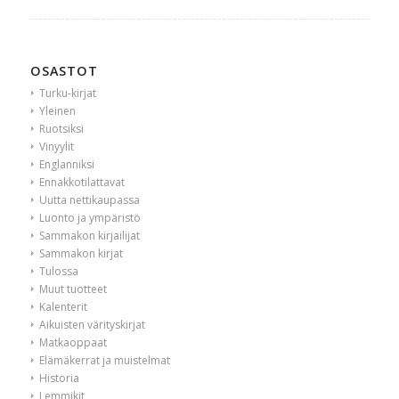
OSASTOT
Turku-kirjat
Yleinen
Ruotsiksi
Vinyylit
Englanniksi
Ennakkotilattavat
Uutta nettikaupassa
Luonto ja ympäristö
Sammakon kirjailijat
Sammakon kirjat
Tulossa
Muut tuotteet
Kalenterit
Aikuisten värityskirjat
Matkaoppaat
Elämäkerrat ja muistelmat
Historia
Lemmikit