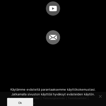
Käytämme evästeitä parantaaksemme käyttökokemustasi.
Jatkamalla sivuston käyttöä hyväksyt evästeiden käytön.
© Copyright - Sammakko |
Tietosuojaseloste
|
Toimitusehdot
|
Ok
Powered by
iQWebbi