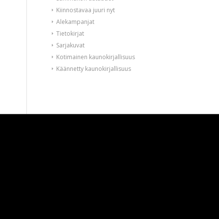
Kiinnostavaa juuri nyt
Alekampanjat
Tietokirjat
Sarjakuvat
Kotimainen kaunokirjallisuus
Käännetty kaunokirjallisuus