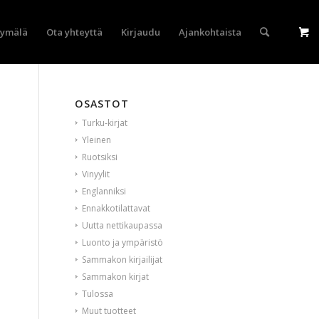
yymälä
Ota yhteyttä
Kirjaudu
Ajankohtaista
OSASTOT
Turku-kirjat
Yleinen
Ruotsiksi
Vinyylit
Englanniksi
Ennakkotilattavat
Uutta nettikaupassa
Luonto ja ympäristö
Sammakon kirjailijat
Sammakon kirjat
Tulossa
Muut tuotteet