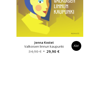
Jenna Kostet
Ale!
Valkoisen linnun kaupunki
Alkuperäinen
Nykyinen
34,90
€
29,90
€
hinta
hinta
oli:
on:
34,90 €.
29,90 €.