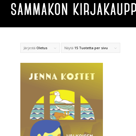
Järjestä
Oletus
Näytä
15 Tuotetta per sivu