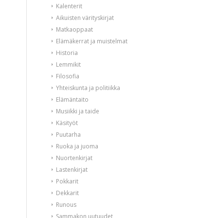
Kalenterit
Aikuisten värityskirjat
Matkaoppaat
Elämäkerrat ja muistelmat
Historia
Lemmikit
Filosofia
Yhteiskunta ja politiikka
Elämäntaito
Musiikki ja taide
Käsityöt
Puutarha
Ruoka ja juoma
Nuortenkirjat
Lastenkirjat
Pokkarit
Dekkarit
Runous
Sammakon uutuudet