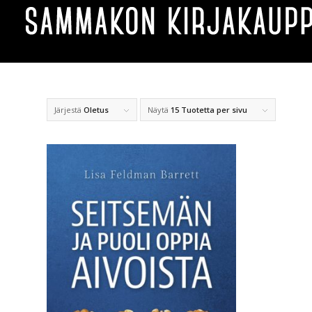
Järjestä
Oletus
Näytä
15 Tuotetta per sivu