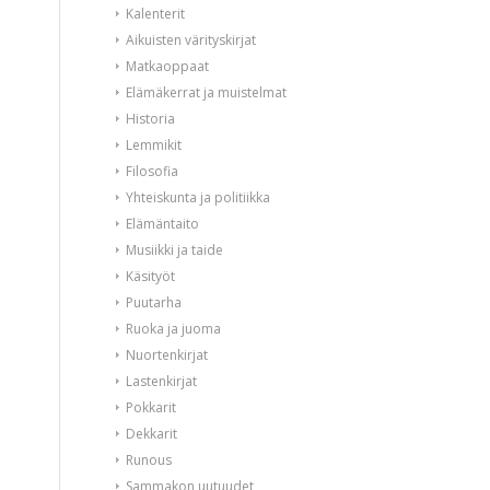
Kalenterit
Aikuisten värityskirjat
Matkaoppaat
Elämäkerrat ja muistelmat
Historia
Lemmikit
Filosofia
Yhteiskunta ja politiikka
Elämäntaito
Musiikki ja taide
Käsityöt
Puutarha
Ruoka ja juoma
Nuortenkirjat
Lastenkirjat
Pokkarit
Dekkarit
Runous
Sammakon uutuudet