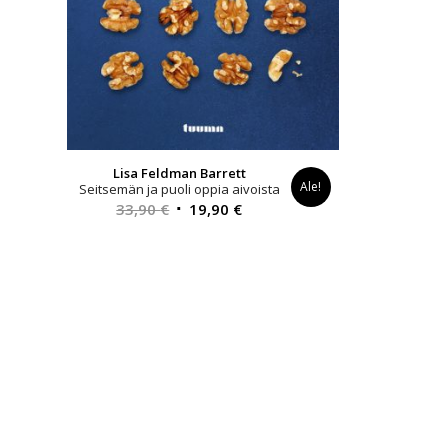
Lisa Feldman Barrett
Ale!
Seitsemän ja puoli oppia aivoista
Alkuperäinen
Nykyinen
33,90
€
19,90
€
hinta
hinta
oli:
on:
33,90 €.
19,90 €.