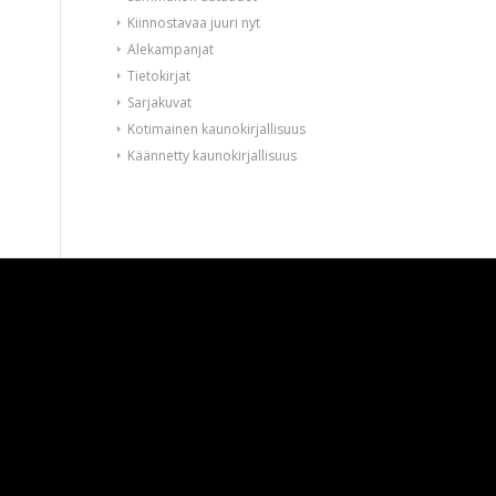
Kiinnostavaa juuri nyt
Alekampanjat
Tietokirjat
Sarjakuvat
Kotimainen kaunokirjallisuus
Käännetty kaunokirjallisuus