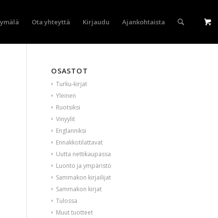
yymälä
Ota yhteyttä
Kirjaudu
Ajankohtaista
OSASTOT
Turku-kirjat
Yleinen
Ruotsiksi
Vinyylit
Englanniksi
Ennakkotilattavat
Uutta nettikaupassa
Luonto ja ympäristö
Sammakon kirjailijat
Sammakon kirjat
Tulossa
Muut tuotteet