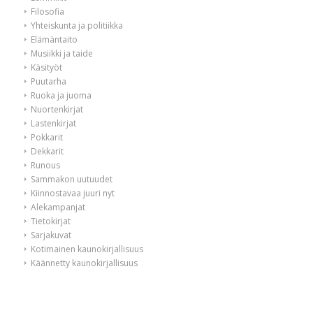
Filosofia
Yhteiskunta ja politiikka
Elämäntaito
Musiikki ja taide
Käsityöt
Puutarha
Ruoka ja juoma
Nuortenkirjat
Lastenkirjat
Pokkarit
Dekkarit
Runous
Sammakon uutuudet
Kiinnostavaa juuri nyt
Alekampanjat
Tietokirjat
Sarjakuvat
Kotimainen kaunokirjallisuus
Käännetty kaunokirjallisuus