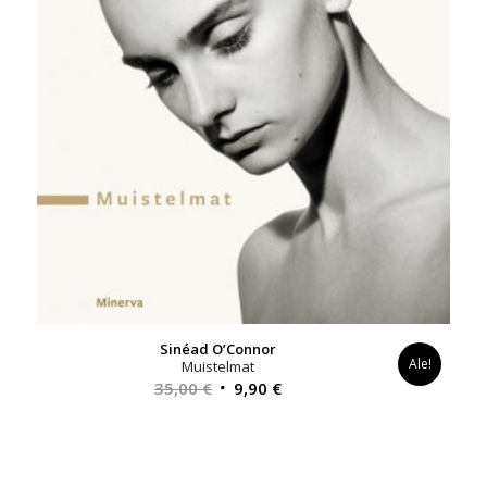
Sinéad O’Connor
Ale!
Muistelmat
Alkuperäinen
Nykyinen
35,00
€
9,90
€
hinta
hinta
oli:
on:
35,00 €.
9,90 €.