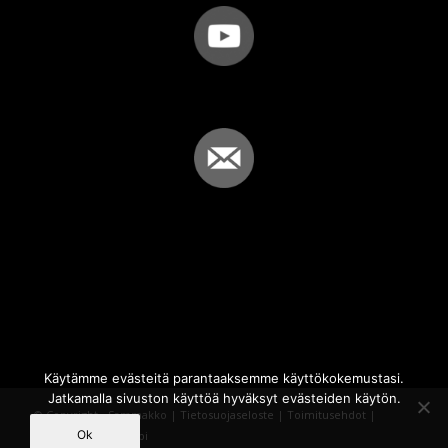
Käytämme evästeitä parantaaksemme käyttökokemustasi.
Jatkamalla sivuston käyttöä hyväksyt evästeiden käytön.
© Copyright - Sammakko |
Tietosuojaseloste
|
Toimitusehdot
|
Ok
Powered by
iQWebbi