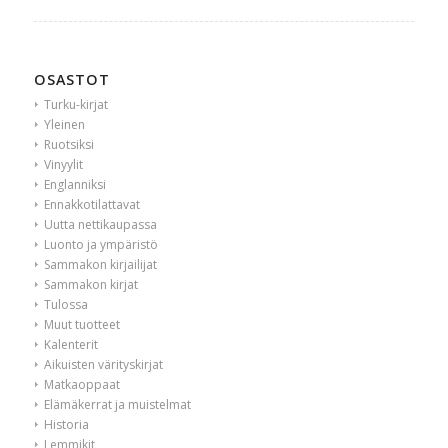
OSASTOT
Turku-kirjat
Yleinen
Ruotsiksi
Vinyylit
Englanniksi
Ennakkotilattavat
Uutta nettikaupassa
Luonto ja ympäristö
Sammakon kirjailijat
Sammakon kirjat
Tulossa
Muut tuotteet
Kalenterit
Aikuisten värityskirjat
Matkaoppaat
Elämäkerrat ja muistelmat
Historia
Lemmikit